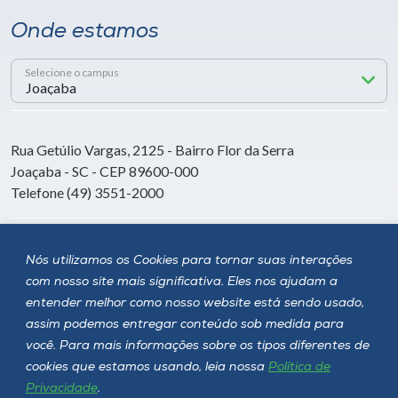
Onde estamos
Selecione o campus
Rua Getúlio Vargas, 2125 - Bairro Flor da Serra
Joaçaba - SC - CEP 89600-000
Telefone (49) 3551-2000
Siga a Unoesc
Nós utilizamos os Cookies para tornar suas interações
com nosso site mais significativa. Eles nos ajudam a
entender melhor como nosso website está sendo usado,
assim podemos entregar conteúdo sob medida para
você. Para mais informações sobre os tipos diferentes de
cookies que estamos usando, leia nossa
Política de
Privacidade
.