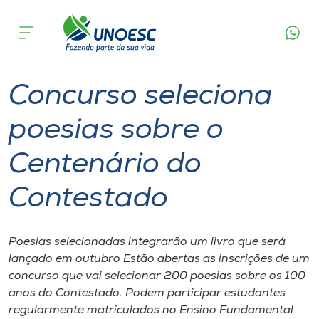
Página
O que
Concurso seleciona poesias sobre o
inicial
acontece
Centenário do Contestado
Cursos
Graduação
Joaçaba
Onde estamos
Concurso seleciona
Pesquisa
poesias sobre o
Centenário do
Atendimento ao Estudante
Contestado
Portal de Ensino
Poesias selecionadas integrarão um livro que será
A
lançado em outubro Estão abertas as inscrições de um
Unoesc
concurso que vai selecionar 200 poesias sobre os 100
anos do Contestado. Podem participar estudantes
Internacionalização
regularmente matriculados no Ensino Fundamental