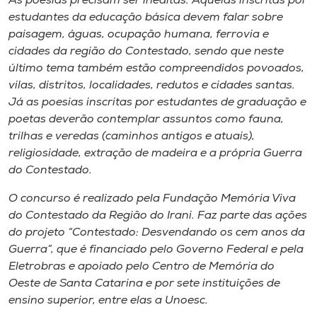
As poesias precisam ser inéditas. Aquelas inscritas por
Museu
estudantes da educação básica devem falar sobre
paisagem, águas, ocupação humana, ferrovia e
Unoesc
cidades da região do Contestado, sendo que neste
Store
último tema também estão compreendidos povoados,
vilas, distritos, localidades, redutos e cidades santas.
Já as poesias inscritas por estudantes de graduação e
poetas deverão contemplar assuntos como fauna,
Selecione
trilhas e veredas (caminhos antigos e atuais),
o idioma
religiosidade, extração de madeira e a própria Guerra
do Contestado.
O concurso é realizado pela Fundação Memória Viva
A+
do Contestado da Região do Irani. Faz parte das ações
A-
do projeto “Contestado: Desvendando os cem anos da
Guerra”, que é financiado pelo Governo Federal e pela
Eletrobras e apoiado pelo Centro de Memória do
Oeste de Santa Catarina e por sete instituições de
ensino superior, entre elas a Unoesc.