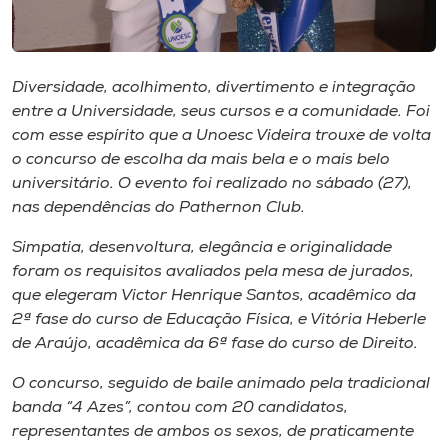
Museu
Unoesc
Diversidade, acolhimento, divertimento e integração
Store
entre a Universidade, seus cursos e a comunidade. Foi
com esse espírito que a Unoesc Videira trouxe de volta
o concurso de escolha da mais bela e o mais belo
universitário. O evento foi realizado no sábado (27),
Selecione
o idioma
nas dependências do Pathernon Club.
Simpatia, desenvoltura, elegância e originalidade
foram os requisitos avaliados pela mesa de jurados,
A+
que elegeram Victor Henrique Santos, acadêmico da
A-
2ª fase do curso de Educação Física, e Vitória Heberle
de Araújo, acadêmica da 6ª fase do curso de Direito.
O concurso, seguido de baile animado pela tradicional
banda “4 Azes”, contou com 20 candidatos,
representantes de ambos os sexos, de praticamente