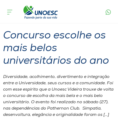
Página
O que
Concurso escolhe os mais belos
inicial
acontece
universitários do ano
Cursos
Graduação
Geral
Videira
Onde estamos
Concurso escolhe os
Pesquisa
mais belos
universitários do ano
Atendimento ao Estudante
Portal de Ensino
Diversidade, acolhimento, divertimento e integração
entre a Universidade, seus cursos e a comunidade. Foi
com esse espírito que a Unoesc Videira trouxe de volta
A
o concurso de escolha da mais bela e o mais belo
Unoesc
universitário. O evento foi realizado no sábado (27),
nas dependências do Pathernon Club. Simpatia,
Internacionalização
desenvoltura, elegância e originalidade foram os […]