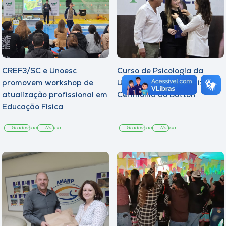
CREF3/SC e Unoesc
Curso de Psicologia da
promovem workshop de
Unoesc Joaçaba realiza 2ª
atualização profissional em
Cerimônia do Botton
Educação Física
Graduação
Notícia
Graduação
Notícia