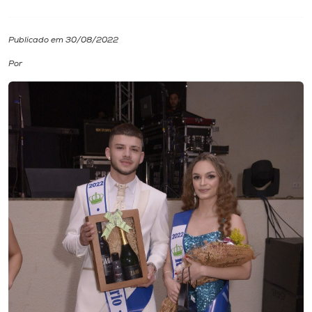
I.nova
Publicado em 30/08/2022
Por
Diplomados
Cultura
CPA
Biblioteca
Editora
Rádio