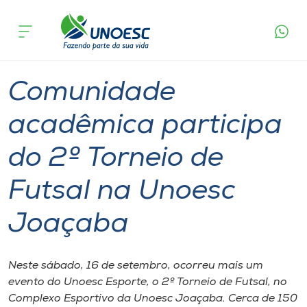
Página
O que
Comunidade acadêmica participa do 2º
inicial
acontece
Torneio de Futsal na Unoesc Joaçaba
Cursos
Graduação
Esporte
Extensão
Joaçaba
Onde estamos
Comunidade
Pesquisa
acadêmica participa
do 2º Torneio de
Atendimento ao Estudante
Futsal na Unoesc
Portal de Ensino
Joaçaba
A
Unoesc
Neste sábado, 16 de setembro, ocorreu mais um
evento do Unoesc Esporte, o 2º Torneio de Futsal, no
Internacionalização
Complexo Esportivo da Unoesc Joaçaba. Cerca de 150