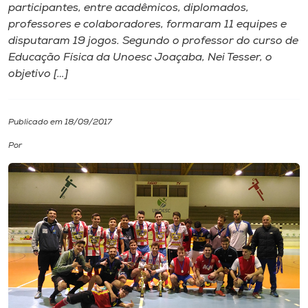
participantes, entre acadêmicos, diplomados,
professores e colaboradores, formaram 11 equipes e
I.nova
disputaram 19 jogos. Segundo o professor do curso de
Educação Física da Unoesc Joaçaba, Nei Tesser, o
Diplomados
objetivo […]
Cultura
Publicado em 18/09/2017
Por
CPA
Biblioteca
Editora
Rádio