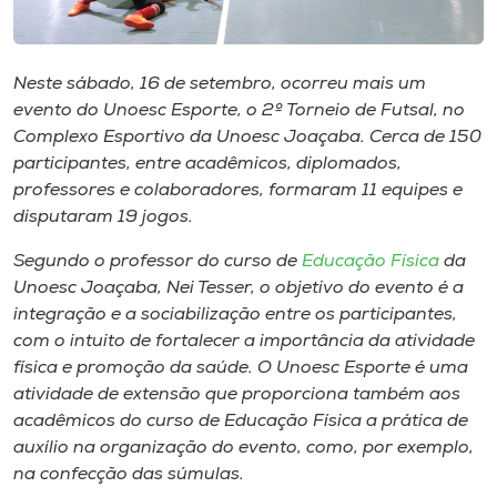
Museu
Unoesc
Neste sábado, 16 de setembro, ocorreu mais um
Store
evento do Unoesc Esporte, o 2º Torneio de Futsal, no
Complexo Esportivo da Unoesc Joaçaba. Cerca de 150
participantes, entre acadêmicos, diplomados,
professores e colaboradores, formaram 11 equipes e
Selecione
disputaram 19 jogos.
o idioma
Segundo o professor do curso de
Educação Física
da
Unoesc Joaçaba, Nei Tesser, o objetivo do evento é a
integração e a sociabilização entre os participantes,
A+
com o intuito de fortalecer a importância da atividade
A-
física e promoção da saúde. O Unoesc Esporte é uma
atividade de extensão que proporciona também aos
acadêmicos do curso de Educação Física a prática de
auxílio na organização do evento, como, por exemplo,
na confecção das súmulas.