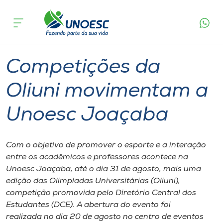
Página
O que
Competições da Oliuni movimentam a
inicial
acontece
Unoesc Joaçaba
Cursos
Graduação
Esporte
Joaçaba
Onde estamos
Competições da
Pesquisa
Oliuni movimentam a
Unoesc Joaçaba
Atendimento ao Estudante
Portal de Ensino
Com o objetivo de promover o esporte e a interação
entre os acadêmicos e professores acontece na
Unoesc Joaçaba, até o dia 31 de agosto, mais uma
A
edição das Olimpíadas Universitárias (Oliuni),
Unoesc
competição promovida pelo Diretório Central dos
Estudantes (DCE). A abertura do evento foi
Internacionalização
realizada no dia 20 de agosto no centro de eventos