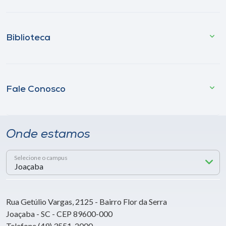
Biblioteca
Fale Conosco
Onde estamos
Selecione o campus
Rua Getúlio Vargas, 2125 - Bairro Flor da Serra
Joaçaba - SC - CEP 89600-000
Telefone (49) 3551-2000