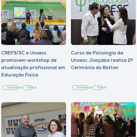
CREF3/SC e Unoesc
Curso de Psicologia da
promovem workshop de
Unoesc Joaçaba realiza 2ª
atualização profissional em
Cerimônia do Botton
Educação Física
Graduação
Notícia
Graduação
Notícia