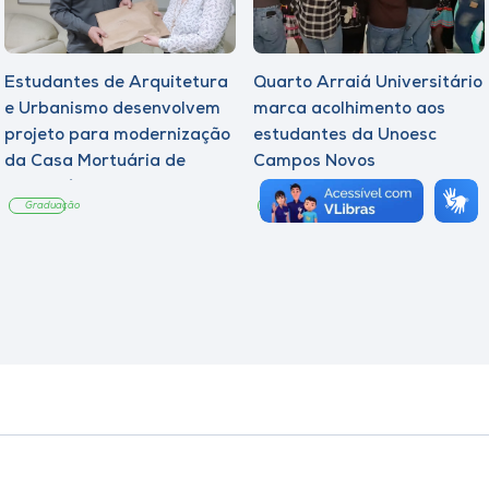
Estudantes de Arquitetura
Quarto Arraiá Universitário
e Urbanismo desenvolvem
marca acolhimento aos
projeto para modernização
estudantes da Unoesc
da Casa Mortuária de
Campos Novos
Tangará
Graduação
Graduação
Notícia