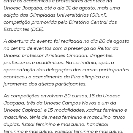
entre os acadêmicos e professores acontece na
Museu
Unoesc Joaçaba, até o dia 31 de agosto, mais uma
edição das Olimpíadas Universitárias (Oliuni),
Unoesc
competição promovida pelo Diretório Central dos
Store
Estudantes (DCE).
A abertura do evento foi realizada no dia 20 de agosto
no centro de eventos com a presença do Reitor da
Unoesc professor Aristides Cimadon, dirigentes,
Selecione
o idioma
professores e acadêmicos. Na cerimônia, após a
apresentação das delegações dos cursos participantes
aconteceu o acendimento da Pira olímpica e o
juramento dos atletas participantes.
A+
A-
As competições envolvem 20 cursos, 16 da Unoesc
Joaçaba, três da Unoesc Campos Novos e um da
Unoesc Capinzal, e 15 modalidades: xadrez feminino e
masculino, tênis de mesa feminino e masculino, truco
duplas, futsal feminino e masculino, handebol
feminino e masculino, voleibol feminino e masculino,