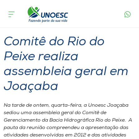
Página
O que
Comitê do Rio do Peixe realiza assembleia
inicial
acontece
geral em Joaçaba
Cursos
Graduação
Joaçaba
Onde estamos
Comitê do Rio do
Pesquisa
Peixe realiza
assembleia geral em
Atendimento ao Estudante
Joaçaba
Portal de Ensino
Na tarde de ontem, quarta-feira, a Unoesc Joaçaba
A
sediou uma assembleia geral do Comitê de
Unoesc
Gerenciamento da Bacia Hidrográfica Rio do Peixe. A
pauta da reunião compreendeu a apresentação das
Internacionalização
atividades desenvolvidas em 2012 e das atividades