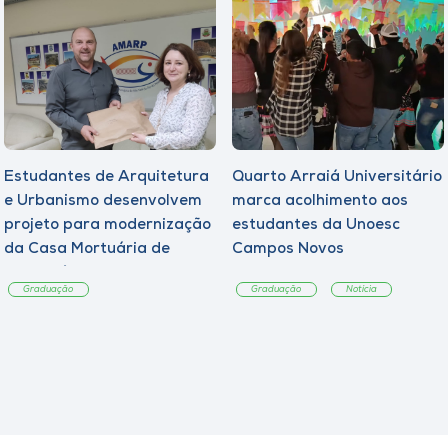
Estudantes de Arquitetura
Quarto Arraiá Universitário
e Urbanismo desenvolvem
marca acolhimento aos
projeto para modernização
estudantes da Unoesc
da Casa Mortuária de
Campos Novos
Tangará
Graduação
Graduação
Notícia