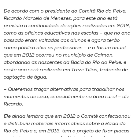
Museu
De acordo com o presidente do Comitê Rio do Peixe,
Ricardo Marcelo de Menezes, para este ano está
Unoesc
prevista a continuidade de ações realizadas em 2012,
Store
como as oficinas educativas nas escolas – que no ano
passado eram voltadas aos alunos e agora terão
como público alvo os professores – e o fórum anual,
que em 2012 ocorreu no município de Calmon,
Selecione
abordando as nascentes da Bacia do Rio do Peixe, e
o idioma
neste ano será realizado em Treze Tílias, tratando de
captação de água.
– Queremos traçar alternativas para trabalhar nos
A+
momentos de seca, especialmente na área rural – diz
A-
Ricardo.
Ele ainda lembra que em 2012 o Comitê confeccionou
e distribuiu materiais informativos sobre a Bacia do
Rio do Peixe e, em 2013, tem o projeto de fixar placas