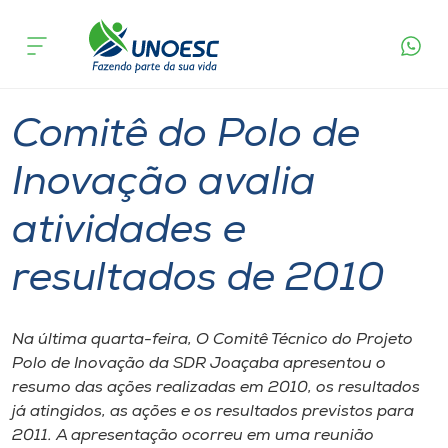
Página
O que
Comitê do Polo de Inovação avalia
inicial
acontece
atividades e resultados de 2010
Cursos
Graduação
Joaçaba
Onde estamos
Comitê do Polo de
Pesquisa
Inovação avalia
atividades e
Atendimento ao Estudante
resultados de 2010
Portal de Ensino
Na última quarta-feira, O Comitê Técnico do Projeto
A
Polo de Inovação da SDR Joaçaba apresentou o
Unoesc
resumo das ações realizadas em 2010, os resultados
já atingidos, as ações e os resultados previstos para
Internacionalização
2011. A apresentação ocorreu em uma reunião