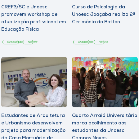
CREF3/SC e Unoesc
Curso de Psicologia da
promovem workshop de
Unoesc Joaçaba realiza 2ª
atualização profissional em
Cerimônia do Botton
Educação Física
Graduação
Notícia
Graduação
Notícia
Estudantes de Arquitetura
Quarto Arraiá Universitário
e Urbanismo desenvolvem
marca acolhimento aos
projeto para modernização
estudantes da Unoesc
da Casa Mortuária de
Campos Novos