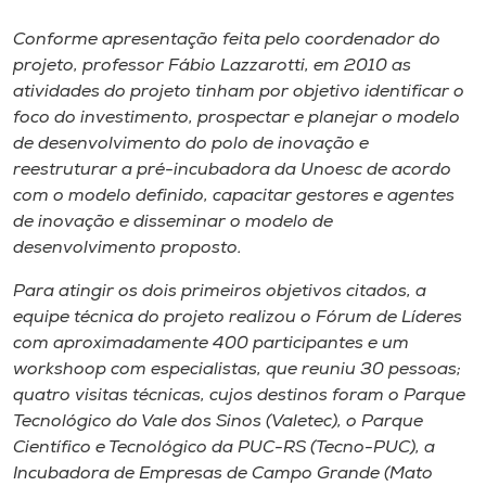
Museu
Conforme apresentação feita pelo coordenador do
projeto, professor Fábio Lazzarotti, em 2010 as
Unoesc
atividades do projeto tinham por objetivo identificar o
Store
foco do investimento, prospectar e planejar o modelo
de desenvolvimento do polo de inovação e
reestruturar a pré-incubadora da Unoesc de acordo
com o modelo definido, capacitar gestores e agentes
Selecione
de inovação e disseminar o modelo de
o idioma
desenvolvimento proposto.
Para atingir os dois primeiros objetivos citados, a
equipe técnica do projeto realizou o Fórum de Líderes
A+
com aproximadamente 400 participantes e um
A-
workshoop com especialistas, que reuniu 30 pessoas;
quatro visitas técnicas, cujos destinos foram o Parque
Tecnológico do Vale dos Sinos (Valetec), o Parque
Científico e Tecnológico da PUC-RS (Tecno-PUC), a
Incubadora de Empresas de Campo Grande (Mato