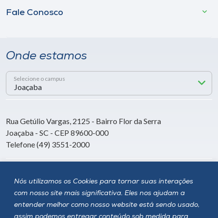
Fale Conosco
Onde estamos
Selecione o campus
Rua Getúlio Vargas, 2125 - Bairro Flor da Serra
Joaçaba - SC - CEP 89600-000
Telefone (49) 3551-2000
Siga a Unoesc
Nós utilizamos os Cookies para tornar suas interações
com nosso site mais significativa. Eles nos ajudam a
entender melhor como nosso website está sendo usado,
assim podemos entregar conteúdo sob medida para