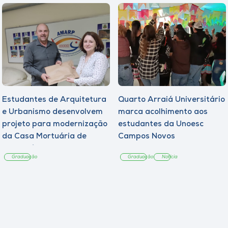
Estudantes de Arquitetura
Quarto Arraiá Universitário
e Urbanismo desenvolvem
marca acolhimento aos
projeto para modernização
estudantes da Unoesc
da Casa Mortuária de
Campos Novos
Tangará
Graduação
Graduação
Notícia