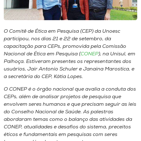
Museu
Unoesc
Store
O Comitê de Ética em Pesquisa (CEP) da Unoesc
participou, nos dias 21 e 22 de setembro, da
capacitação para CEPs, promovida pela Comissão
Nacional de Ética em Pesquisa (
CONEP
), na Unisul, em
Selecione
Palhoça. Estiveram presentes os representantes dos
o idioma
usuários, Jair Antonio Schuler e Janaina Marostica, e
a secretária do CEP, Kátia Lopes.
O CONEP é o órgão nacional que avalia a conduta dos
A+
CEPs, além de analisar projetos de pesquisa que
A-
envolvem seres humanos e que precisam seguir as leis
do Conselho Nacional de Saúde. As palestras
abordaram temas como o balanço das atividades da
CONEP, atualidades e desafios do sistema, preceitos
éticos e fundamentais em pesquisas com seres