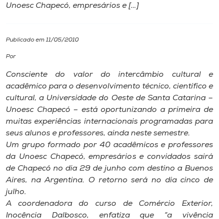
Unoesc Chapecó, empresários e […]
I.nova
Publicado em 11/05/2010
Diplomados
Por
Consciente do valor do intercâmbio cultural e
Cultura
acadêmico para o desenvolvimento técnico, científico e
cultural, a Universidade do Oeste de Santa Catarina –
CPA
Unoesc Chapecó – está oportunizando a primeira de
muitas experiências internacionais programadas para
seus alunos e professores, ainda neste semestre.
Biblioteca
Um grupo formado por 40 acadêmicos e professores
da Unoesc Chapecó, empresários e convidados sairá
Editora
de Chapecó no dia 29 de junho com destino a Buenos
Aires, na Argentina. O retorno será no dia cinco de
julho.
Rádio
A coordenadora do curso de Comércio Exterior,
Inocência Dalbosco, enfatiza que “a vivência