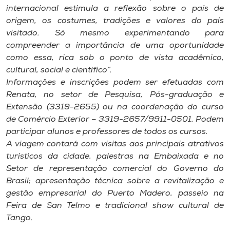
Museu
internacional estimula a reflexão sobre o país de
origem, os costumes, tradições e valores do país
visitado. Só mesmo experimentando para
Unoesc
compreender a importância de uma oportunidade
Store
como essa, rica sob o ponto de vista acadêmico,
cultural, social e científico”.
Informações e inscrições podem ser efetuadas com
Renata, no setor de Pesquisa, Pós-graduação e
Selecione
o idioma
Extensão (3319-2655) ou na coordenação do curso
de Comércio Exterior – 3319-2657/9911-0501. Podem
participar alunos e professores de todos os cursos.
A viagem contará com visitas aos principais atrativos
A+
turísticos da cidade, palestras na Embaixada e no
A-
Setor de representação comercial do Governo do
Brasil; apresentação técnica sobre a revitalização e
gestão empresarial do Puerto Madero, passeio na
Feira de San Telmo e tradicional show cultural de
Tango.