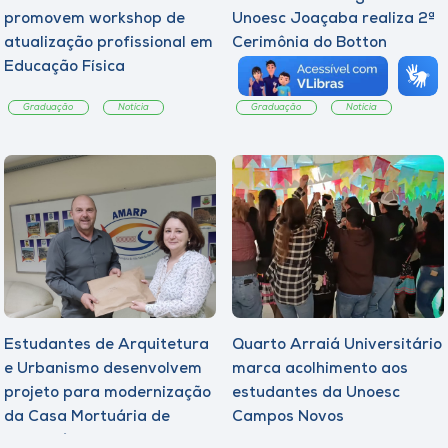
promovem workshop de
Unoesc Joaçaba realiza 2ª
atualização profissional em
Cerimônia do Botton
Educação Física
Graduação
Notícia
Graduação
Notícia
Estudantes de Arquitetura
Quarto Arraiá Universitário
e Urbanismo desenvolvem
marca acolhimento aos
projeto para modernização
estudantes da Unoesc
da Casa Mortuária de
Campos Novos
Tangará