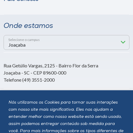
Onde estamos
Selecione o campus
Rua Getúlio Vargas, 2125 - Bairro Flor da Serra
Joaçaba - SC - CEP 89600-000
Telefone (49) 3551-2000
Siga a Unoesc
Nós utilizamos os Cookies para tornar suas interações
com nosso site mais significativa. Eles nos ajudam a
entender melhor como nosso website está sendo usado,
assim podemos entregar conteúdo sob medida para
você. Para mais informações sobre os tipos diferentes de