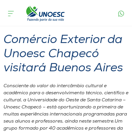
Página
O que
Comércio Exterior da Unoesc Chapecó
inicial
acontece
visitará Buenos Aires
Cursos
Graduação
Chapecó
Onde estamos
Comércio Exterior da
Pesquisa
Unoesc Chapecó
visitará Buenos Aires
Atendimento ao Estudante
Portal de Ensino
Consciente do valor do intercâmbio cultural e
acadêmico para o desenvolvimento técnico, científico e
cultural, a Universidade do Oeste de Santa Catarina –
A
Unoesc Chapecó – está oportunizando a primeira de
Unoesc
muitas experiências internacionais programadas para
seus alunos e professores, ainda neste semestre.Um
Internacionalização
grupo formado por 40 acadêmicos e professores da