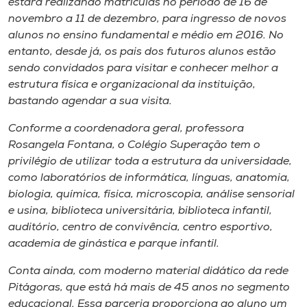
estará realizando matrículas no período de 16 de
Museu
novembro a 11 de dezembro, para ingresso de novos
alunos no ensino fundamental e médio em 2016. No
Unoesc
entanto, desde já, os pais dos futuros alunos estão
Store
sendo convidados para visitar e conhecer melhor a
estrutura física e organizacional da instituição,
bastando agendar a sua visita.
Conforme a coordenadora geral, professora
Selecione
o idioma
Rosangela Fontana, o Colégio Superação tem o
privilégio de utilizar toda a estrutura da universidade,
como laboratórios de informática, línguas, anatomia,
biologia, química, física, microscopia, análise sensorial
A+
e usina, biblioteca universitária, biblioteca infantil,
A-
auditório, centro de convivência, centro esportivo,
academia de ginástica e parque infantil.
Conta ainda, com moderno material didático da rede
Pitágoras, que está há mais de 45 anos no segmento
educacional. Essa parceria proporciona ao aluno um