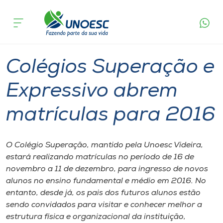
Página
O que
Colégios Superação e Expressivo abrem
inicial
acontece
matrículas para 2016
Cursos
Graduação
Matrículas
Xanxerê
Videira
Onde estamos
Colégios Superação e
Pesquisa
Expressivo abrem
matrículas para 2016
Atendimento ao Estudante
Portal de Ensino
O Colégio Superação, mantido pela Unoesc Videira,
estará realizando matrículas no período de 16 de
novembro a 11 de dezembro, para ingresso de novos
A
alunos no ensino fundamental e médio em 2016. No
Unoesc
entanto, desde já, os pais dos futuros alunos estão
sendo convidados para visitar e conhecer melhor a
Internacionalização
estrutura física e organizacional da instituição,