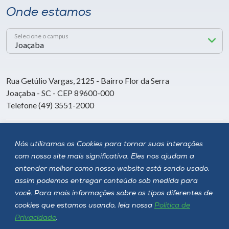
Onde estamos
Selecione o campus
Rua Getúlio Vargas, 2125 - Bairro Flor da Serra
Joaçaba - SC - CEP 89600-000
Telefone (49) 3551-2000
Siga a Unoesc
Nós utilizamos os Cookies para tornar suas interações
com nosso site mais significativa. Eles nos ajudam a
entender melhor como nosso website está sendo usado,
assim podemos entregar conteúdo sob medida para
você. Para mais informações sobre os tipos diferentes de
cookies que estamos usando, leia nossa
Política de
Privacidade
.