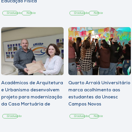
Educação Física
Graduação
Notícia
Graduação
Notícia
Acadêmicos de Arquitetura
Quarto Arraiá Universitário
e Urbanismo desenvolvem
marca acolhimento aos
projeto para modernização
estudantes da Unoesc
da Casa Mortuária de
Campos Novos
Tangará
Graduação
Graduação
Notícia