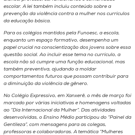
Museu
escolar. A lei também incluiu conteúdo sobre a
prevenção da violência contra a mulher nos currículos
Unoesc
da educação básica.
Store
Para os colégios mantidos pela Funoesc, a escola,
enquanto um espaço formativo, desempenha um
papel crucial na conscientização dos jovens sobre essa
questão social. Ao incluir esse tema no currículo, a
Selecione
escola não só cumpre uma função educacional, mas
o idioma
também preventiva, ajudando a moldar
comportamentos futuros que possam contribuir para
a diminuição da violência de gênero.
A+
No Colégio Expressivo, em Xanxerê, o mês de março foi
A-
marcado por várias iniciativas e homenagens voltadas
ao “Dia Internacional da Mulher”. Das atividades
desenvolvidas, o Ensino Médio participou do “Painel da
Gentileza”, com mensagens para as colegas,
professoras e colaboradoras. A temática “Mulheres