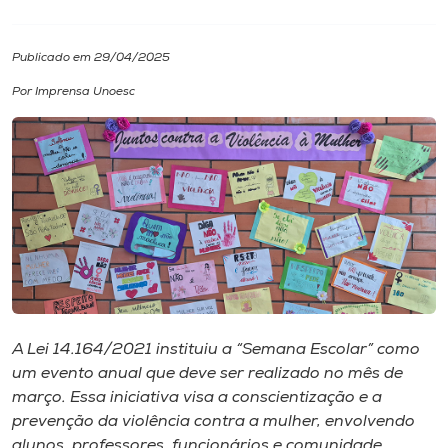
I.nova
Publicado em 29/04/2025
Por Imprensa Unoesc
Diplomados
Cultura
CPA
Biblioteca
Editora
A Lei 14.164/2021 instituiu a “Semana Escolar” como
um evento anual que deve ser realizado no mês de
março. Essa iniciativa visa a conscientização e a
Rádio
prevenção da violência contra a mulher, envolvendo
alunos, professores, funcionários e comunidade