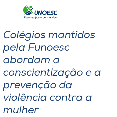
Página inicial
O que acontece
Colégios mantidos pela Funoesc abord
Cursos
Geral
Colégios
Onde estamos
Colégios mantidos
Pesquisa
pela Funoesc
abordam a
Atendimento ao Estudante
conscientização e a
Portal de Ensino
prevenção da
A
violência contra a
Unoesc
mulher
Internacionalização