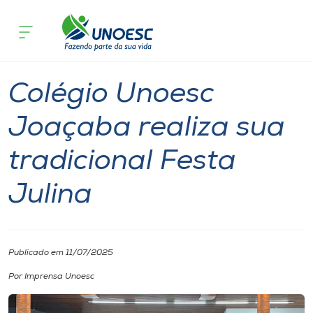
Página inicial
O que acontece
Colégio Unoesc Joaçaba realiza sua tr
Cursos
Colégios
Joaçaba
Onde estamos
Colégio Unoesc
Pesquisa
Joaçaba realiza sua
tradicional Festa
Atendimento ao Estudante
Julina
Portal de Ensino
A
Publicado em 11/07/2025
Unoesc
Por Imprensa Unoesc
Internacionalização