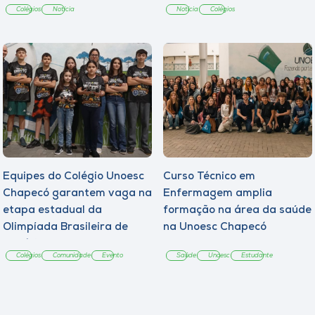
Colégios
Notícia
Notícia
Colégios
Equipes do Colégio Unoesc
Curso Técnico em
Chapecó garantem vaga na
Enfermagem amplia
etapa estadual da
formação na área da saúde
Olimpíada Brasileira de
na Unoesc Chapecó
Robótica
Colégios
Comunidade
Evento
Saúde
Unoesc
Estudante