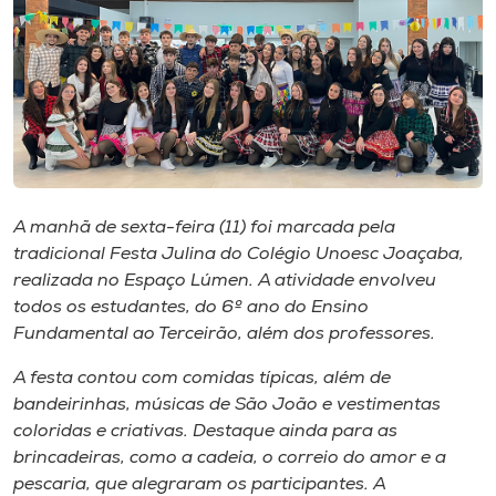
I.nova
Diplomados
Cultura
A manhã de sexta-feira (11) foi marcada pela
CPA
tradicional Festa Julina do Colégio Unoesc Joaçaba,
realizada no
Espaço Lúmen.
A atividade envolveu
todos os estudantes, do 6º ano do Ensino
Biblioteca
Fundamental ao Terceirão, além dos professores.
Editora
A festa contou com comidas típicas, além de
bandeirinhas, músicas de São João e vestimentas
coloridas e criativas. Destaque ainda para as
Rádio
brincadeiras, como a cadeia, o correio do amor e a
pescaria, que alegraram os participantes. A