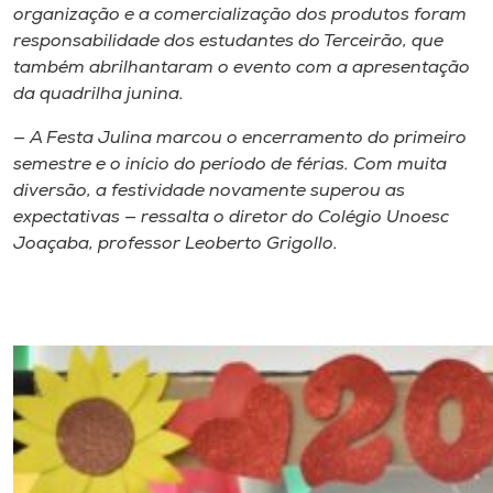
Museu
organização e a comercialização dos produtos foram
responsabilidade dos estudantes do Terceirão, que
também abrilhantaram o evento com a apresentação
Unoesc
da quadrilha junina.
Store
— A Festa Julina marcou o encerramento do primeiro
semestre e o início do período de férias. Com muita
diversão, a festividade novamente superou as
Selecione
expectativas — ressalta o diretor do Colégio Unoesc
o idioma
Joaçaba, professor Leoberto Grigollo.
A+
A-