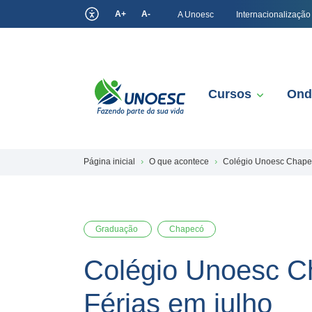
A+
A-
A Unoesc
Internacionalização
Cursos
Ond
Página inicial
O que acontece
Colégio Unoesc Chapecó
Graduação
Chapecó
Colégio Unoesc Ch
Férias em julho