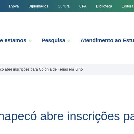
I.nova
Diplomados
Cultura
CPA
Biblioteca
Editora
e estamos
Pesquisa
Atendimento ao Est
 abre inscrições para Colônia de Férias em julho
apecó abre inscrições pa