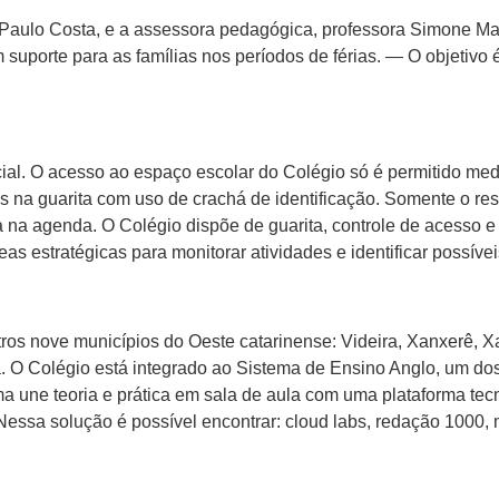
o Paulo Costa, e a assessora pedagógica, professora Simone M
porte para as famílias nos períodos de férias. — O objetivo 
ial. O acesso ao espaço escolar do Colégio só é permitido me
 na guarita com uso de crachá de identificação. Somente o re
ia na agenda. O Colégio dispõe de guarita, controle de acesso
s estratégicas para monitorar atividades e identificar possív
os nove municípios do Oeste catarinense: Videira, Xanxerê, X
O Colégio está integrado ao Sistema de Ensino Anglo, um dos 
a une teoria e prática em sala de aula com uma plataforma tec
ssa solução é possível encontrar: cloud labs, redação 1000, ma