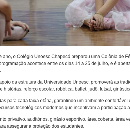
e ano, o Colégio Unoesc Chapecó preparou uma Colônia de Fér
programação acontece entre os dias 14 a 25 de julho, e é abert
.
 apoio da estrutura da Universidade Unoesc, promoverá as tradi
stórias, reforço escolar, robótica, ballet, judô, futsal, ginástica
as para cada faixa etária, garantindo um ambiente confortáve
ursos tecnológicos modernos que incentivam a participação at
 privativo, auditórios, ginásio esportivo, área coberta, área v
ara assegurar a proteção dos estudantes.