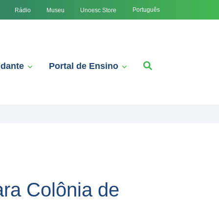
Português
Rádio
Museu
Unoesc Store
udante
Portal de Ensino
ra Colônia de