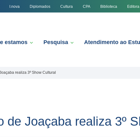
I.nova
Diplomados
Cultura
CPA
Biblioteca
Editora
e estamos
Pesquisa
Atendimento ao Est
Joaçaba realiza 3º Show Cultural
o de Joaçaba realiza 3º S