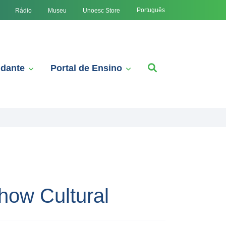
Português
Rádio
Museu
Unoesc Store
udante
Portal de Ensino
how Cultural