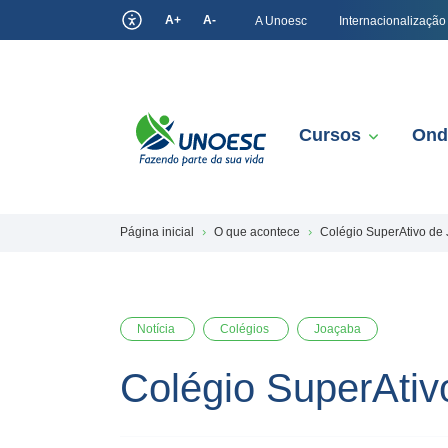
A+
A-
A Unoesc
Internacionalização
Cursos
Ond
Página inicial
O que acontece
Colégio SuperAtivo de 
Notícia
Colégios
Joaçaba
Colégio SuperAtiv