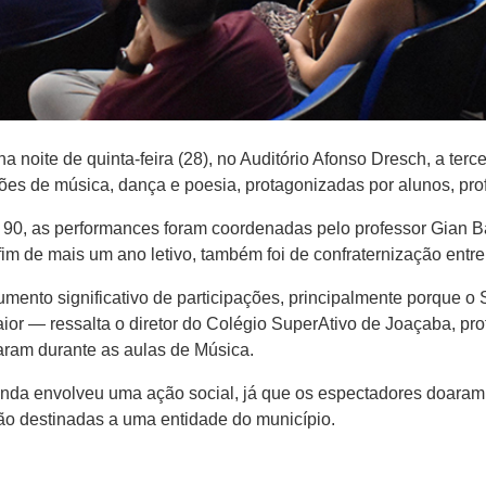
noite de quinta-feira (28), no Auditório Afonso Dresch, a terce
s de música, dança e poesia, protagonizadas por alunos, prof
e 90, as performances foram coordenadas pelo professor Gian B
fim de mais um ano letivo, também foi de confraternização entr
ento significativo de participações, principalmente porque o S
ior — ressalta o diretor do Colégio SuperAtivo de Joaçaba, pro
maram durante as aulas de Música.
inda envolveu uma ação social, já que os espectadores doaram
rão destinadas a uma entidade do município.