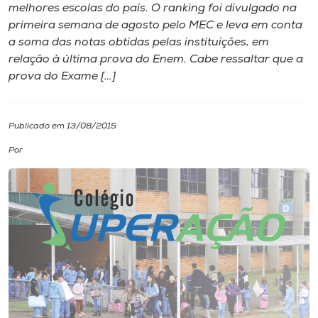
melhores escolas do país. O ranking foi divulgado na
primeira semana de agosto pelo MEC e leva em conta
I.nova
a soma das notas obtidas pelas instituições, em
relação à última prova do Enem. Cabe ressaltar que a
Diplomados
prova do Exame […]
Cultura
Publicado em 13/08/2015
Por
CPA
Biblioteca
Editora
Rádio