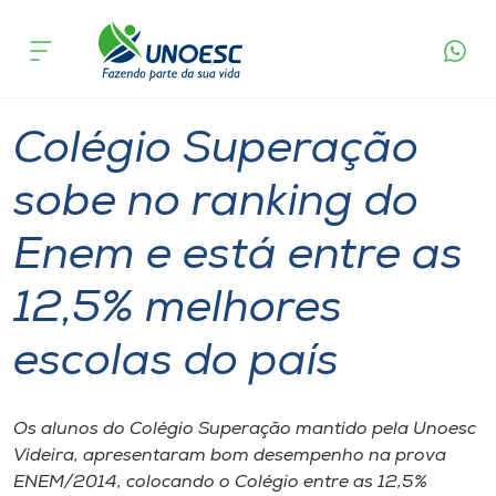
Página
O que
Colégio Superação sobe no ranking do Enem e
inicial
acontece
está entre as 12,5% melhores escolas do país
Cursos
Graduação
Geral
Videira
Onde estamos
Colégio Superação
Pesquisa
sobe no ranking do
Enem e está entre as
Atendimento ao Estudante
12,5% melhores
Portal de Ensino
escolas do país
A
Unoesc
Os alunos do Colégio Superação mantido pela Unoesc
Videira, apresentaram bom desempenho na prova
Internacionalização
ENEM/2014, colocando o Colégio entre as 12,5%