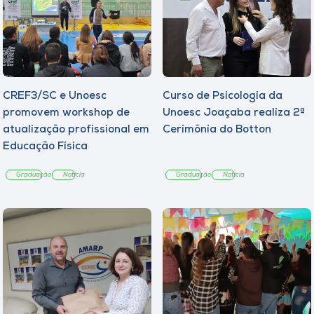
CREF3/SC e Unoesc
Curso de Psicologia da
promovem workshop de
Unoesc Joaçaba realiza 2ª
atualização profissional em
Cerimônia do Botton
Educação Física
Graduação
Notícia
Graduação
Notícia