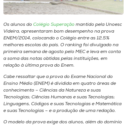
Museu
Unoesc
Os alunos do
Colégio Superação
mantido pela Unoesc
Store
Videira, apresentaram bom desempenho na prova
ENEM/2014, colocando o Colégio entre as 12,5%
melhores escolas do país. O ranking foi divulgado na
primeira semana de agosto pelo MEC e leva em conta
Selecione
o idioma
a soma das notas obtidas pelas instituições, em
relação à última prova do Enem.
Cabe ressaltar que a prova do Exame Nacional do
Ensino Médio (ENEM) é dividida em quatro áreas de
A+
conhecimento – Ciências da Natureza e suas
A-
Tecnologias; Ciências Humanas e suas Tecnologias;
Linguagens, Códigos e suas Tecnologias e Matemática
e suas Tecnologias – e a produção de uma redação.
O modelo da prova exige dos alunos, além do domínio