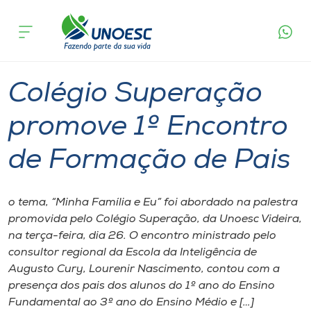
Página
O que
Colégio Superação promove 1º Encontro de
inicial
acontece
Formação de Pais
Cursos
Graduação
Geral
Videira
Onde estamos
Colégio Superação
Pesquisa
promove 1º Encontro
de Formação de Pais
Atendimento ao Estudante
Portal de Ensino
o tema, “Minha Família e Eu” foi abordado na palestra
promovida pelo Colégio Superação, da Unoesc Videira,
na terça-feira, dia 26. O encontro ministrado pelo
A
consultor regional da Escola da Inteligência de
Unoesc
Augusto Cury, Lourenir Nascimento, contou com a
presença dos pais dos alunos do 1º ano do Ensino
Internacionalização
Fundamental ao 3º ano do Ensino Médio e […]