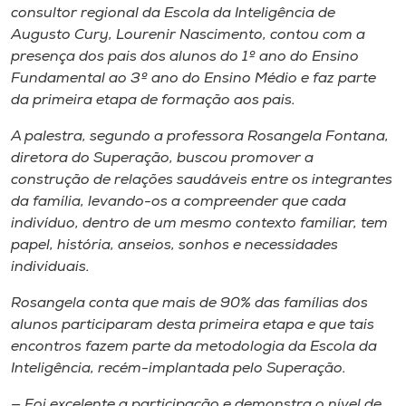
Museu
consultor regional da Escola da Inteligência de
Augusto Cury, Lourenir Nascimento, contou com a
presença dos pais dos alunos do 1º ano do Ensino
Unoesc
Fundamental ao 3º ano do Ensino Médio e faz parte
Store
da primeira etapa de formação aos pais.
A palestra, segundo a professora Rosangela Fontana,
diretora do Superação, buscou promover a
Selecione
construção de relações saudáveis entre os integrantes
o idioma
da família, levando-os a compreender que cada
indivíduo, dentro de um mesmo contexto familiar, tem
papel, história, anseios, sonhos e necessidades
A+
individuais.
A-
Rosangela conta que mais de 90% das famílias dos
alunos participaram desta primeira etapa e que tais
encontros fazem parte da metodologia da Escola da
Inteligência, recém-implantada pelo Superação.
— Foi excelente a participação e demonstra o nível de