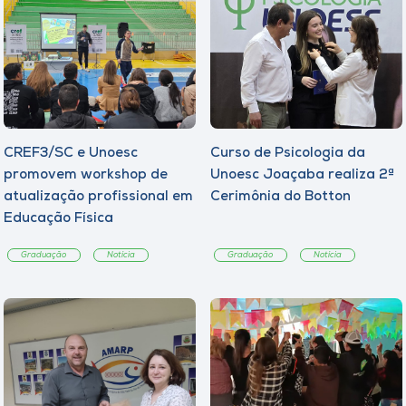
CREF3/SC e Unoesc
Curso de Psicologia da
promovem workshop de
Unoesc Joaçaba realiza 2ª
atualização profissional em
Cerimônia do Botton
Educação Física
Graduação
Notícia
Graduação
Notícia