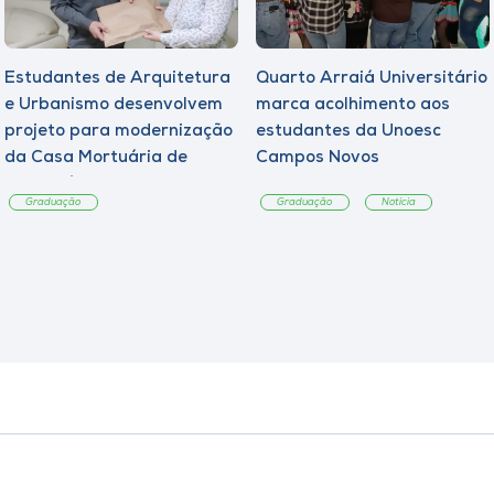
Estudantes de Arquitetura
Quarto Arraiá Universitário
e Urbanismo desenvolvem
marca acolhimento aos
projeto para modernização
estudantes da Unoesc
da Casa Mortuária de
Campos Novos
Tangará
Graduação
Graduação
Notícia