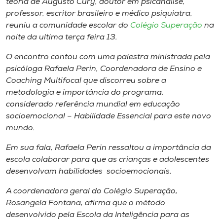
teoria de Augusto Cury, doutor em psicanálise,
Museu
professor, escritor brasileiro e médico psiquiatra,
reuniu a comunidade escolar do
Colégio Superação
na
Unoesc
noite da ultima terça feira 13.
Store
O encontro contou com uma palestra ministrada pela
psicóloga Rafaela Perin, Coordenadora de Ensino e
Coaching
Multifocal que discorreu sobre a
metodologia e importância do programa,
Selecione
o idioma
considerado referência mundial em educação
socioemocional – Habilidade Essencial para este novo
mundo.
A+
Em sua fala, Rafaela Perin ressaltou a importância da
A-
escola colaborar para que as crianças e adolescentes
desenvolvam habilidades socioemocionais.
A coordenadora geral do Colégio Superação,
Rosangela Fontana, afirma que o método
desenvolvido pela Escola da Inteligência para as