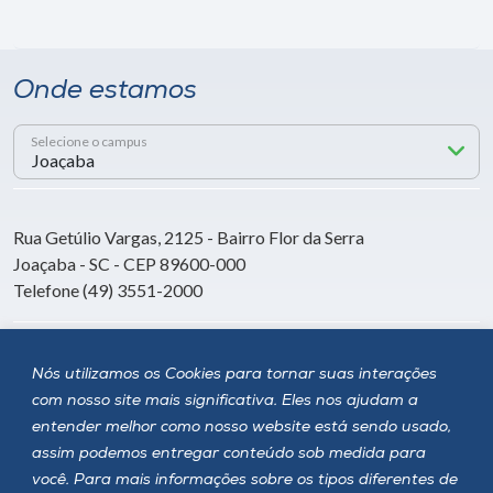
Onde estamos
Selecione o campus
Rua Getúlio Vargas, 2125 - Bairro Flor da Serra
Joaçaba - SC - CEP 89600-000
Telefone (49) 3551-2000
Siga a Unoesc
Nós utilizamos os Cookies para tornar suas interações
com nosso site mais significativa. Eles nos ajudam a
entender melhor como nosso website está sendo usado,
assim podemos entregar conteúdo sob medida para
você. Para mais informações sobre os tipos diferentes de