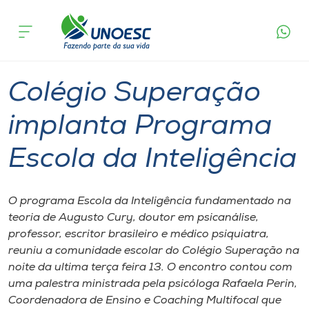
Página
O que
Colégio Superação implanta Programa
inicial
acontece
Escola da Inteligência
Cursos
Graduação
Geral
Videira
Onde estamos
Colégio Superação
Pesquisa
implanta Programa
Escola da Inteligência
Atendimento ao Estudante
Portal de Ensino
O programa Escola da Inteligência fundamentado na
teoria de Augusto Cury, doutor em psicanálise,
professor, escritor brasileiro e médico psiquiatra,
A
reuniu a comunidade escolar do Colégio Superação na
Unoesc
noite da ultima terça feira 13. O encontro contou com
uma palestra ministrada pela psicóloga Rafaela Perin,
Internacionalização
Coordenadora de Ensino e Coaching Multifocal que