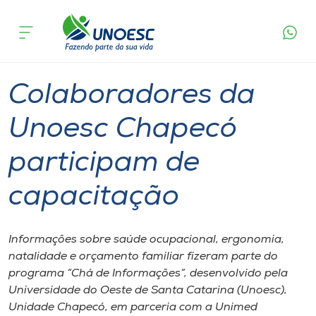
Página
O que
Colaboradores da Unoesc Chapecó
inicial
acontece
participam de capacitação
Cursos
Graduação
Chapecó
Onde estamos
Colaboradores da
Pesquisa
Unoesc Chapecó
participam de
Atendimento ao Estudante
capacitação
Portal de Ensino
Informações sobre saúde ocupacional, ergonomia,
A
natalidade e orçamento familiar fizeram parte do
Unoesc
programa “Chá de Informações”, desenvolvido pela
Universidade do Oeste de Santa Catarina (Unoesc),
Internacionalização
Unidade Chapecó, em parceria com a Unimed