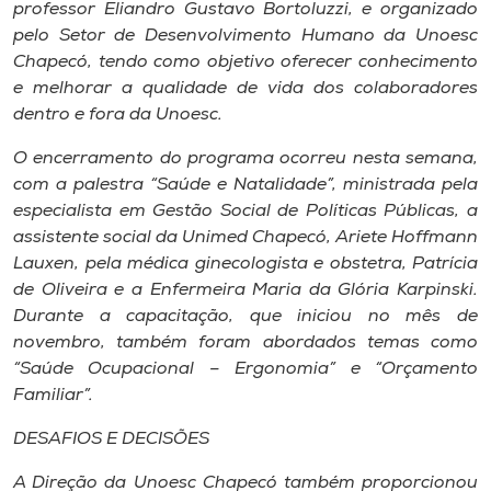
Museu
professor Eliandro Gustavo Bortoluzzi, e organizado
pelo Setor de Desenvolvimento Humano da Unoesc
Chapecó, tendo como objetivo oferecer conhecimento
Unoesc
e melhorar a qualidade de vida dos colaboradores
Store
dentro e fora da Unoesc.
O encerramento do programa ocorreu nesta semana,
com a palestra “Saúde e Natalidade”, ministrada pela
Selecione
especialista em Gestão Social de Políticas Públicas, a
o idioma
assistente social da Unimed Chapecó, Ariete Hoffmann
Lauxen, pela médica ginecologista e obstetra, Patrícia
de Oliveira e a Enfermeira Maria da Glória Karpinski.
Durante a capacitação, que iniciou no mês de
A+
novembro, também foram abordados temas como
A-
“Saúde Ocupacional – Ergonomia” e “Orçamento
Familiar”.
DESAFIOS E DECISÕES
A Direção da Unoesc Chapecó também proporcionou