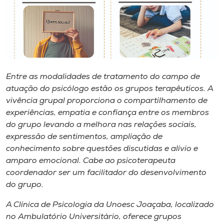
Museu
Unoesc
Store
Entre as modalidades de tratamento do campo de
atuação do psicólogo estão os grupos terapêuticos. A
Selecione
vivência grupal proporciona o compartilhamento de
o idioma
experiências, empatia e confiança entre os membros
do grupo levando a melhora nas relações sociais,
expressão de sentimentos, ampliação de
A+
conhecimento sobre questões discutidas e alívio e
A-
amparo emocional. Cabe ao psicoterapeuta
coordenador ser um facilitador do desenvolvimento
do grupo.
A Clínica de Psicologia da Unoesc Joaçaba, localizado
no Ambulatório Universitário, oferece grupos