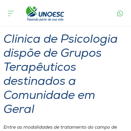
Página
O que
Clínica de Psicologia dispõe de Grupos
inicial
acontece
Terapêuticos destinados a Comunidade em
Cursos
Geral
Graduação
Inserção Social
Joaçaba
Onde estamos
Clínica de Psicologia
Pesquisa
dispõe de Grupos
Terapêuticos
Atendimento ao Estudante
destinados a
Portal de Ensino
Comunidade em
A
Geral
Unoesc
Internacionalização
Entre as modalidades de tratamento do campo de