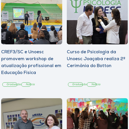
CREF3/SC e Unoesc
Curso de Psicologia da
promovem workshop de
Unoesc Joaçaba realiza 2ª
atualização profissional em
Cerimônia do Botton
Educação Física
Graduação
Notícia
Graduação
Notícia