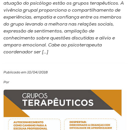
atuação do psicólogo estão os grupos terapêuticos. A
vivência grupal proporciona o compartilhamento de
I.nova
experiências, empatia e confiança entre os membros
do grupo levando a melhora nas relações sociais,
Diplomados
expressão de sentimentos, ampliação de
conhecimento sobre questões discutidas e alívio e
amparo emocional. Cabe ao psicoterapeuta
Cultura
coordenador ser […]
CPA
Publicado em 10/04/2018
Biblioteca
Por
Editora
Rádio