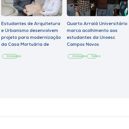
Estudantes de Arquitetura
Quarto Arraiá Universitário
e Urbanismo desenvolvem
marca acolhimento aos
projeto para modernização
estudantes da Unoesc
da Casa Mortuária de
Campos Novos
Tangará
Graduação
Graduação
Notícia