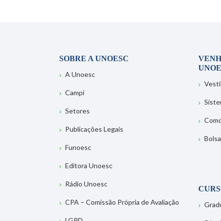
SOBRE A UNOESC
VENH
UNOE
A Unoesc
Vesti
Campi
Sist
Setores
Como
Publicações Legais
Bolsa
Funoesc
Editora Unoesc
Rádio Unoesc
CURS
CPA – Comissão Própria de Avaliação
Grad
LGPD