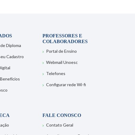
ADOS
PROFESSORES E
COLABORADORES
 de Diploma
Portal de Ensino
 seu Cadastro
Webmail Unoesc
igital
Telefones
 Benefícios
Configurar rede Wi-fi
osco
TECA
FALE CONOSCO
tação
Contato Geral