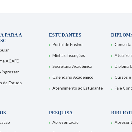
A PARA A
ESTUDANTES
DIPLOM
SC
Portal de Ensino
Consulta
bular
Minhas inscrições
Atualize
ema ACAFE
Secretaria Acadêmica
Diploma D
 ingressar
Calendário Acadêmico
Cursos e
s de Estudo
Atendimento ao Estudante
Fale Con
OS
PESQUISA
BIBLIO
uação
Apresentação
Apresen