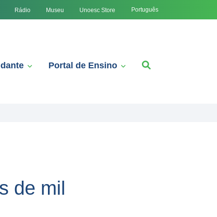
Português
Rádio
Museu
Unoesc Store
udante
Portal de Ensino
s de mil