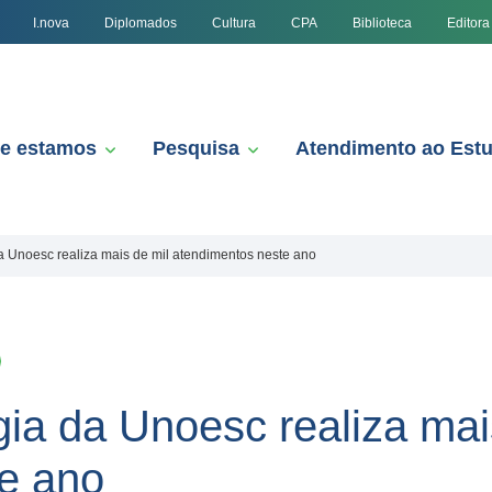
I.nova
Diplomados
Cultura
CPA
Biblioteca
Editora
e estamos
Pesquisa
Atendimento ao Est
da Unoesc realiza mais de mil atendimentos neste ano
gia da Unoesc realiza mai
e ano