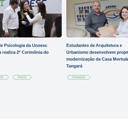
e Psicologia da Unoesc
Estudantes de Arquitetura e
 realiza 2ª Cerimônia do
Urbanismo desenvolvem projet
modernização da Casa Mortuár
Tangará
ção
Notícia
Graduação