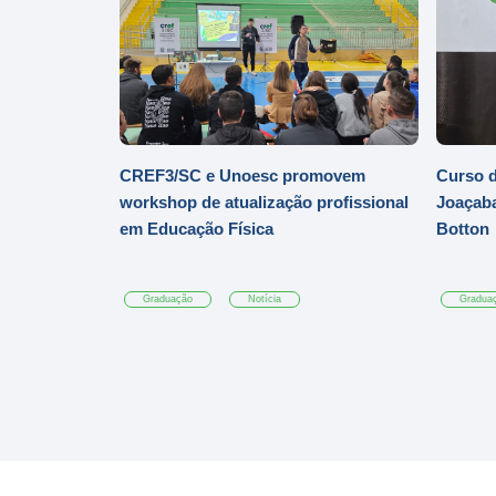
CREF3/SC e Unoesc promovem
Curso d
workshop de atualização profissional
Joaçaba
em Educação Física
Botton
Graduação
Notícia
Gradua