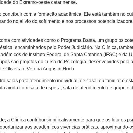
idade do Extremo-oeste catarinense.
 contribuir com a formação acadêmica. Ele está também no cu
rando no alívio do sofrimento e nos processos potencializadore
a conta com atividades como o Programa Basta, um grupo psicot
méstica, encaminhados pelo Poder Judiciário. Na Clínica, tamb
adêmicos do Instituto Federal de Santa Catarina (IFSC) e da Un
rupos são projetos do curso de Psicologia, desenvolvidos pela
de Oliveira e Verena Augustin Hoch.
o salas para atendimento individual, de casal ou familiar e es
onta ainda com sala de espera, sala de atendimento de grupo e
, a Clínica contribui significativamente para que os futuros 
é oportunizar aos acadêmicos vivências práticas, aproximando-