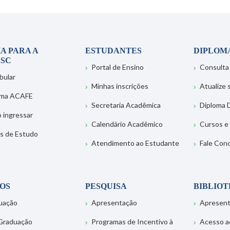
A PARA A
ESTUDANTES
DIPLOM
SC
Portal de Ensino
Consulta
bular
Minhas inscrições
Atualize
ema ACAFE
Secretaria Acadêmica
Diploma D
 ingressar
Calendário Acadêmico
Cursos e
s de Estudo
Atendimento ao Estudante
Fale Con
OS
PESQUISA
BIBLIO
uação
Apresentação
Apresen
Graduação
Programas de Incentivo à
Acesso a