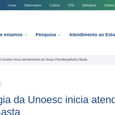
I.nova
Diplomados
Cultura
CPA
Biblioteca
Editora
e estamos
Pesquisa
Atendimento ao Est
da Unoesc inicia atendimentos do Grupo Psicoterapêutico Basta
ogia da Unoesc inicia ate
Basta