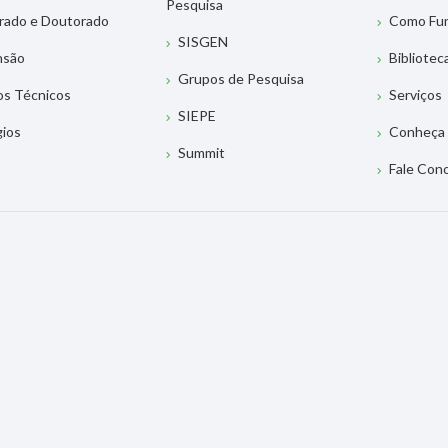
Pesquisa
rado e Doutorado
Como Fu
SISGEN
nsão
Bibliotec
Grupos de Pesquisa
os Técnicos
Serviços
SIEPE
gios
Conheça 
Summit
Fale Con