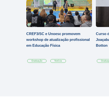
CREF3/SC e Unoesc promovem
Curso d
workshop de atualização profissional
Joaçaba
em Educação Física
Botton
Graduação
Notícia
Gradua