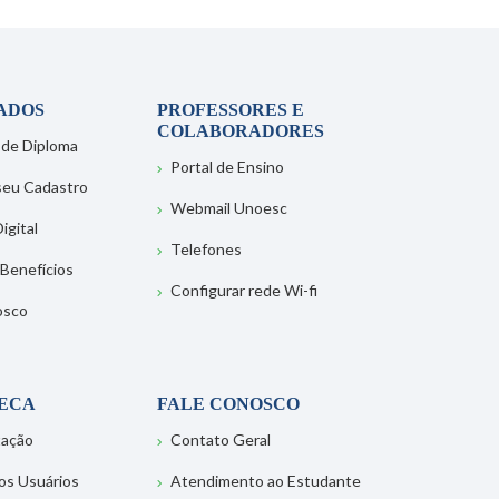
ADOS
PROFESSORES E
COLABORADORES
 de Diploma
Portal de Ensino
 seu Cadastro
Webmail Unoesc
igital
Telefones
 Benefícios
Configurar rede Wi-fi
osco
TECA
FALE CONOSCO
tação
Contato Geral
os Usuários
Atendimento ao Estudante