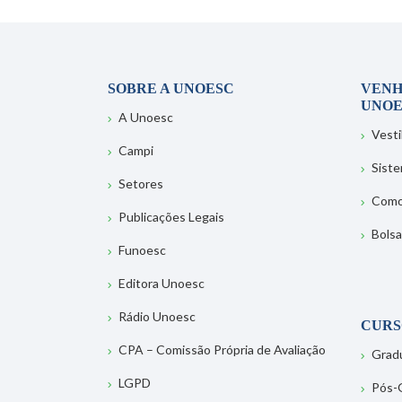
SOBRE A UNOESC
VENH
UNOE
A Unoesc
Vesti
Campi
Sist
Setores
Como
Publicações Legais
Bolsa
Funoesc
Editora Unoesc
Rádio Unoesc
CURS
CPA – Comissão Própria de Avaliação
Grad
LGPD
Pós-