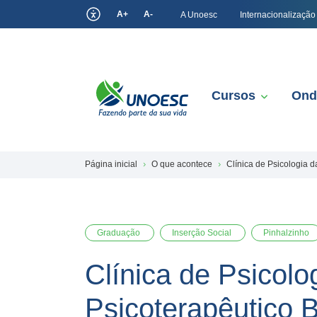
A+
A-
A Unoesc
Internacionalização
Cursos
Ond
Página inicial
O que acontece
Clínica de Psicologia 
Graduação
Inserção Social
Pinhalzinho
Clínica de Psicol
Psicoterapêutico 