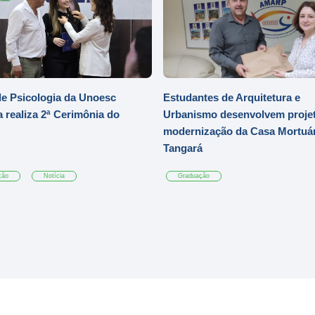
e Psicologia da Unoesc
Estudantes de Arquitetura e
 realiza 2ª Cerimônia do
Urbanismo desenvolvem projet
modernização da Casa Mortuár
Tangará
ção
Notícia
Graduação