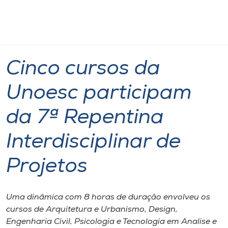
Página
O que
Cinco cursos da Unoesc participam da 7ª
inicial
acontece
Repentina Interdisciplinar de Projetos
Cursos
Graduação
Notícia de evento
Xanxerê
Onde estamos
Cinco cursos da
Pesquisa
Unoesc participam
da 7ª Repentina
Atendimento ao Estudante
Interdisciplinar de
Portal de Ensino
Projetos
A
Unoesc
Uma dinâmica com 8 horas de duração envolveu os
cursos de Arquitetura e Urbanismo, Design,
Internacionalização
Engenharia Civil, Psicologia e Tecnologia em Analise e