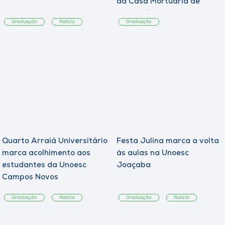
da Casa Mortuária de
Tangará
Graduação
Notícia
Graduação
Quarto Arraiá Universitário
Festa Julina marca a volta
marca acolhimento aos
às aulas na Unoesc
estudantes da Unoesc
Joaçaba
Campos Novos
Graduação
Notícia
Graduação
Notícia