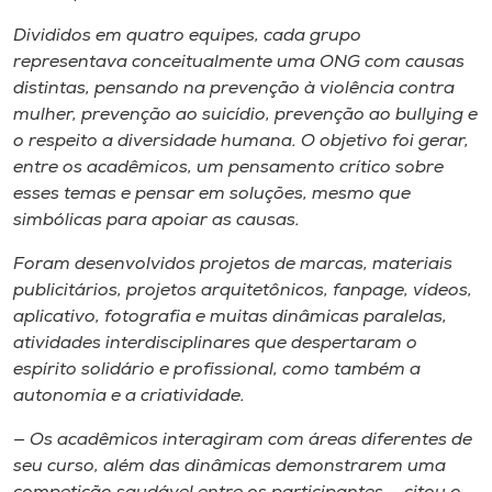
Museu
Divididos em quatro equipes, cada grupo
representava conceitualmente uma ONG com causas
Unoesc
distintas, pensando na prevenção à violência contra
Store
mulher, prevenção ao suicídio, prevenção ao
bullying
e
o respeito a diversidade humana. O objetivo foi gerar,
entre os acadêmicos, um pensamento crítico sobre
esses temas e pensar em soluções, mesmo que
Selecione
simbólicas para apoiar as causas.
o idioma
Foram desenvolvidos projetos de marcas, materiais
publicitários, projetos arquitetônicos, fanpage, vídeos,
aplicativo, fotografia e muitas dinâmicas paralelas,
A+
atividades interdisciplinares que despertaram o
A-
espírito solidário e profissional, como também a
autonomia e a criatividade.
— Os acadêmicos interagiram com áreas diferentes de
seu curso, além das dinâmicas demonstrarem uma