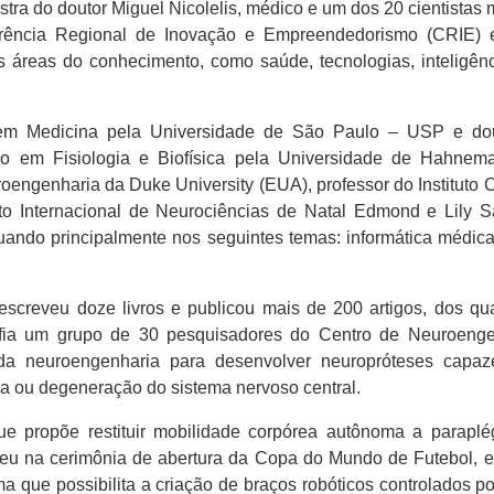
ra do doutor Miguel Nicolelis, médico e um dos 20 cientistas
ferência Regional de Inovação e Empreendedorismo (CRIE) 
las áreas do conhecimento, como saúde, tecnologias, inteligênci
 em Medicina pela Universidade de São Paulo – USP e dout
 em Fisiologia e Biofísica pela Universidade de Hahneman
oengenharia da Duke University (EUA), professor do Instituto 
uto Internacional de Neurociências de Natal Edmond e Lily S
uando principalmente nos seguintes temas: informática médica, 
 escreveu doze livros e publicou mais de 200 artigos, dos qu
hefia um grupo de 30 pesquisadores do Centro de Neuroeng
 da neuroengenharia para desenvolver neuropróteses capa
ma ou degeneração do sistema nervoso central.
que propõe restituir mobilidade corpórea autônoma a paraplé
eu na cerimônia de abertura da Copa do Mundo de Futebol, e
 que possibilita a criação de braços robóticos controlados po