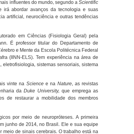
 mais influentes do mundo, segundo a
Scientific
e irá abordar avanços da tecnologia e suas
a artificial, neurociência e outras tendências
orado em Ciências (Fisiologia Geral) pela
n. É professor titular do Departamento de
Cérebro e Mente da Escola Politécnica Federal
afra (IINN-ELS). Tem experiência na área de
eletrofisiologia, sistemas sensoriais, sistema
ais vinte na
Science
e na
Nature
, as revistas
enharia da
Duke University,
que emprega as
zes de restaurar a mobilidade dos membros
gicos por meio de neuropróteses. A primeira
m junho de 2014, no Brasil. Ele e sua equipe
r meio de sinais cerebrais. O trabalho está na