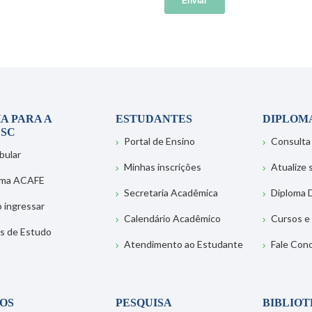
A PARA A
ESTUDANTES
DIPLOM
SC
Portal de Ensino
Consulta
bular
Minhas inscrições
Atualize
ema ACAFE
Secretaria Acadêmica
Diploma D
 ingressar
Calendário Acadêmico
Cursos e
s de Estudo
Atendimento ao Estudante
Fale Con
OS
PESQUISA
BIBLIO