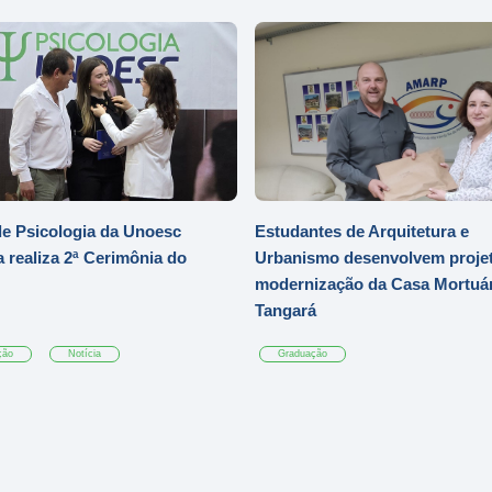
e Psicologia da Unoesc
Estudantes de Arquitetura e
 realiza 2ª Cerimônia do
Urbanismo desenvolvem projet
modernização da Casa Mortuár
Tangará
ção
Notícia
Graduação