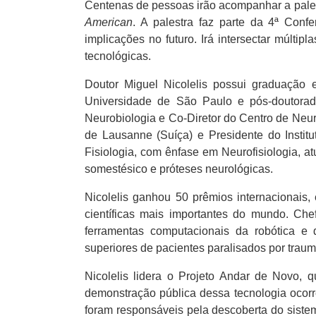
Centenas de pessoas irão acompanhar a palest
American
. A palestra faz parte da 4ª Con
implicações no futuro. Irá intersectar múltip
tecnológicas.
Doutor Miguel Nicolelis possui graduação
Universidade de São Paulo e pós-doutorado
Neurobiologia e Co-Diretor do Centro de Neur
de Lausanne (Suíça) e Presidente do Instit
Fisiologia, com ênfase em Neurofisiologia, at
somestésico e próteses neurológicas.
Nicolelis ganhou 50 prêmios internacionais,
científicas mais importantes do mundo. C
ferramentas computacionais da robótica e
superiores de pacientes paralisados por trau
Nicolelis lidera o Projeto Andar de Novo, 
demonstração pública dessa tecnologia ocorr
foram responsáveis pela descoberta do sistema