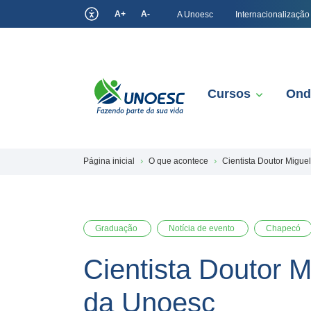
A+
A-
A Unoesc
Internacionalização
Cursos
Ond
Página inicial
O que acontece
Cientista Doutor Miguel
Graduação
Notícia de evento
Chapecó
Cientista Doutor M
da Unoesc