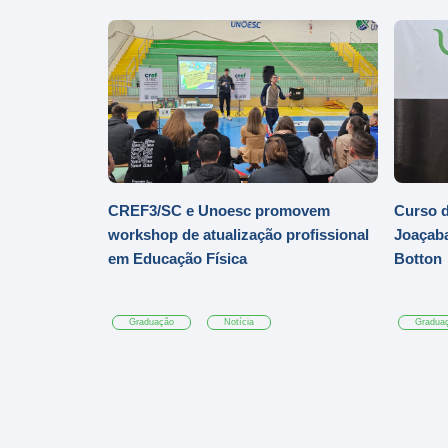
CREF3/SC e Unoesc promovem
Curso d
workshop de atualização profissional
Joaçaba
em Educação Física
Botton
Graduação
Notícia
Gradua