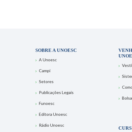
SOBRE A UNOESC
VENH
UNOE
A Unoesc
Vesti
Campi
Sist
Setores
Como
Publicações Legais
Bolsa
Funoesc
Editora Unoesc
Rádio Unoesc
CURS