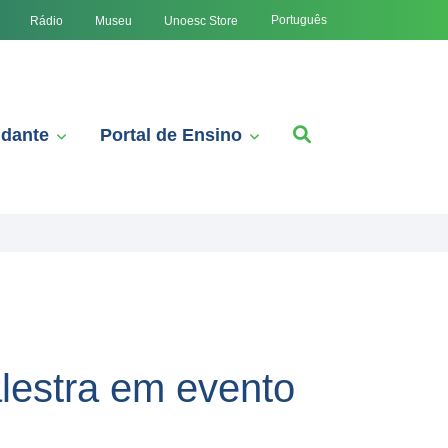
Português
Rádio
Museu
Unoesc Store
udante
Portal de Ensino
alestra em evento