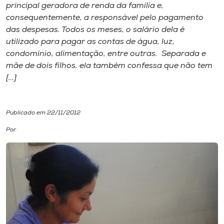
principal geradora de renda da família e,
consequentemente, a responsável pelo pagamento
I.nova
das despesas. Todos os meses, o salário dela é
utilizado para pagar as contas de água, luz,
Diplomados
condomínio, alimentação, entre outras. Separada e
mãe de dois filhos, ela também confessa que não tem
[…]
Cultura
CPA
Publicado em 22/11/2012
Por
Biblioteca
Editora
Rádio