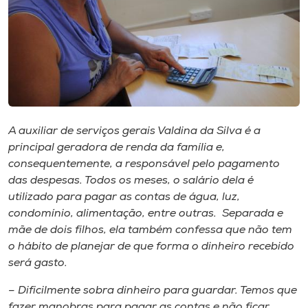
Museu
Unoesc
Store
A auxiliar de serviços gerais Valdina da Silva é a
Selecione
o idioma
principal geradora de renda da família e,
consequentemente, a responsável pelo pagamento
das despesas. Todos os meses, o salário dela é
utilizado para pagar as contas de água, luz,
A+
condomínio, alimentação, entre outras. Separada e
A-
mãe de dois filhos, ela também confessa que não tem
o hábito de planejar de que forma o dinheiro recebido
será gasto.
– Dificilmente sobra dinheiro para guardar. Temos que
fazer manobras para pagar as contas e não ficar