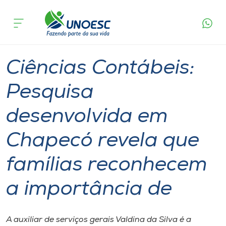
Página
O que
Ciências Contábeis: Pesquisa desenvolvida em
inicial
acontece
Chapecó revela que famílias reconhecem a
Cursos
importância de
Graduação
Chapecó
Onde estamos
Ciências Contábeis:
Pesquisa
Pesquisa
desenvolvida em
Atendimento ao Estudante
Chapecó revela que
Portal de Ensino
famílias reconhecem
A
a importância de
Unoesc
Internacionalização
A auxiliar de serviços gerais Valdina da Silva é a