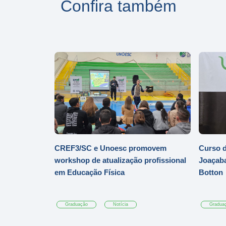
Confira também
CREF3/SC e Unoesc promovem
Curso d
workshop de atualização profissional
Joaçaba
em Educação Física
Botton
Graduação
Notícia
Gradua