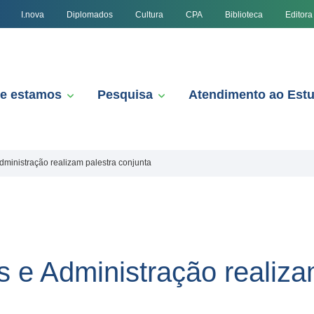
I.nova
Diplomados
Cultura
CPA
Biblioteca
Editora
e estamos
Pesquisa
Atendimento ao Est
dministração realizam palestra conjunta
s e Administração realiza