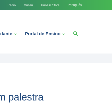
Português
Rádio
Museu
Unoesc Store
udante
Portal de Ensino
m palestra