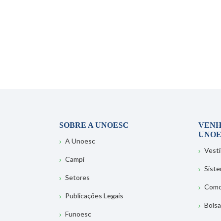
SOBRE A UNOESC
VENH
UNOE
A Unoesc
Vesti
Campi
Sist
Setores
Como
Publicações Legais
Bolsa
Funoesc