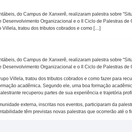
ntábeis, do Campus de Xanxerê, realizaram palestra sobre “Sit
de Desenvolvimento Organizacional e o II Ciclo de Palestras de
Villela, tratou dos tributos cobrados e como […]
ntábeis, do Campus de Xanxerê, realizaram palestra sobre “Sit
de Desenvolvimento Organizacional e o II Ciclo de Palestras de
po Villela, tratou dos tributos cobrados e como fazer para recu
ormação acadêmica. Segundo ele, uma boa formação acadêmica 
lestrante recuperou partes de sua experiência e trajetória prof
nidade externa, inscritas nos eventos, participaram da pales
ntabilidade têm previstas novas palestras que ocorrerão até o f