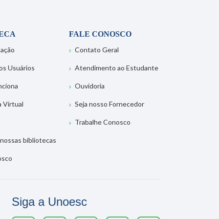
TECA
FALE CONOSCO
tação
Contato Geral
os Usuários
Atendimento ao Estudante
nciona
Ouvidoria
a Virtual
Seja nosso Fornecedor
Trabalhe Conosco
nossas bibliotecas
osco
Siga a Unoesc