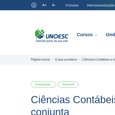
A+
A-
A Unoesc
Internacionalização
Cursos
Ond
Página inicial
O que acontece
Ciências Contábeis e A
Graduação
Xanxerê
Ciências Contábei
conjunta