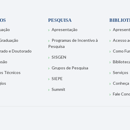
OS
PESQUISA
BIBLIO
uação
Apresentação
Apresen
Graduação
Programas de Incentivo à
Acesso a
Pesquisa
rado e Doutorado
Como Fu
SISGEN
nsão
Bibliotec
Grupos de Pesquisa
os Técnicos
Serviços
SIEPE
gios
Conheça 
Summit
Fale Con