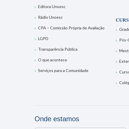
Editora Unoesc
Rádio Unoesc
CURS
CPA – Comissão Própria de Avaliação
Grad
LGPD
Pós-
Transparência Pública
Mest
O que acontece
Exte
Serviços para a Comunidade
Curs
Colé
Onde estamos