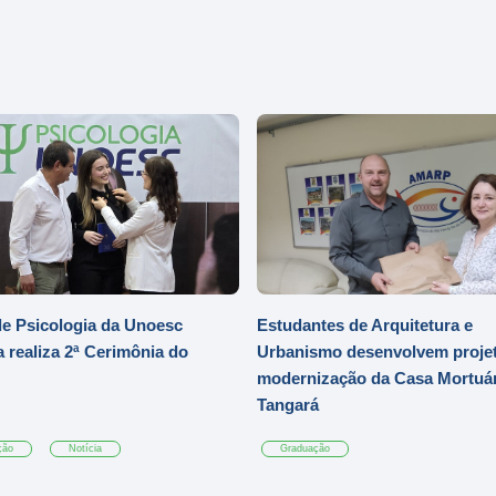
e Psicologia da Unoesc
Estudantes de Arquitetura e
 realiza 2ª Cerimônia do
Urbanismo desenvolvem projet
modernização da Casa Mortuár
Tangará
ção
Notícia
Graduação