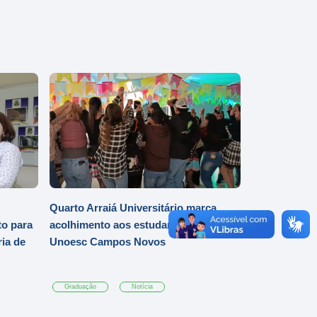
Quarto Arraiá Universitário marca
o para
acolhimento aos estudantes da
ia de
Unoesc Campos Novos
Graduação
Notícia