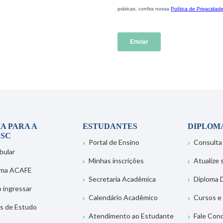
A PARA A
ESTUDANTES
DIPLOM
SC
Portal de Ensino
Consulta
bular
Minhas inscrições
Atualize
ema ACAFE
Secretaria Acadêmica
Diploma D
 ingressar
Calendário Acadêmico
Cursos e
s de Estudo
Atendimento ao Estudante
Fale Con