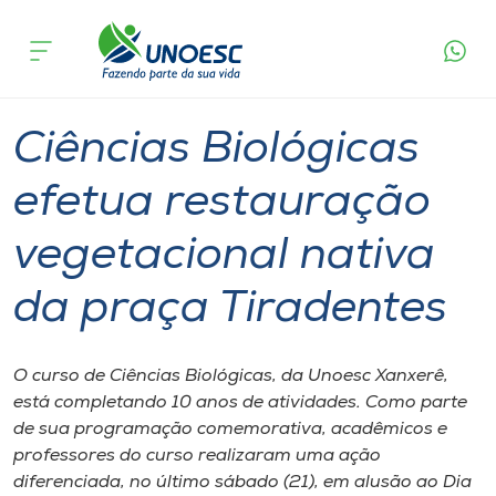
Página
O que
Ciências Biológicas efetua restauração
inicial
acontece
vegetacional nativa da praça Tiradentes
Cursos
Graduação
Sustentabilidade
Xanxerê
Onde estamos
Ciências Biológicas
Pesquisa
efetua restauração
vegetacional nativa
Atendimento ao Estudante
da praça Tiradentes
Portal de Ensino
O curso de Ciências Biológicas, da Unoesc Xanxerê,
A
está completando 10 anos de atividades. Como parte
Unoesc
de sua programação comemorativa, acadêmicos e
professores do curso realizaram uma ação
Internacionalização
diferenciada, no último sábado (21), em alusão ao Dia