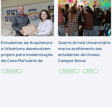
Estudantes de Arquitetura
Quarto Arraiá Universitário
e Urbanismo desenvolvem
marca acolhimento aos
projeto para modernização
estudantes da Unoesc
da Casa Mortuária de
Campos Novos
Tangará
Graduação
Graduação
Notícia