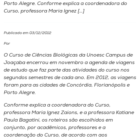
Porto Alegre. Conforme explica a coordenadora do
Curso, professora Maria Ignez […]
I.nova
Diplomados
Publicado em 03/12/2012
Por
Cultura
O Curso de Ciências Biológicas da Unoesc
Campus
de
Joaçaba encerrou em novembro a agenda de viagens
CPA
de estudo que faz parte das atividades do curso nos
segundos semestres de cada ano. Em 2012, as viagens
foram para as cidades de Concórdia, Florianópolis e
Biblioteca
Porto Alegre.
Conforme explica a coordenadora do Curso,
Editora
professora Maria Ignez Zaions, e a professora Katiane
Paula Bagatini, os roteiros são escolhidos em
Rádio
conjunto, por acadêmicos, professores e a
coordenação do Curso, de acordo com aos