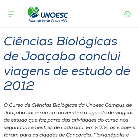
Página
O que
Ciências Biológicas de Joaçaba conclui
inicial
acontece
viagens de estudo de 2012
Cursos
Graduação
Joaçaba
Onde estamos
Ciências Biológicas
Pesquisa
de Joaçaba conclui
viagens de estudo de
Atendimento ao Estudante
2012
Portal de Ensino
O Curso de Ciências Biológicas da Unoesc Campus de
A
Joaçaba encerrou em novembro a agenda de viagens
Unoesc
de estudo que faz parte das atividades do curso nos
segundos semestres de cada ano. Em 2012, as viagens
Internacionalização
foram para as cidades de Concórdia, Florianópolis e