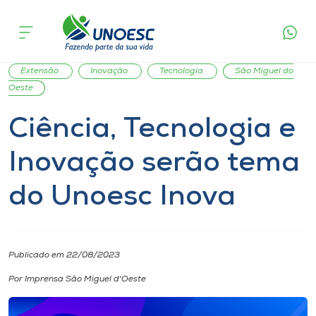
Página
O que
Ciência, Tecnologia e Inovação serão
inicial
acontece
tema do Unoesc Inova
Cursos
Notícia
Notícia de evento
Unoesc
Geral
Onde estamos
Extensão
Inovação
Tecnologia
São Miguel do
Oeste
Pesquisa
Ciência, Tecnologia e
Inovação serão tema
Atendimento ao Estudante
do Unoesc Inova
Portal de Ensino
A
Publicado em 22/08/2023
Unoesc
Por Imprensa São Miguel d'Oeste
Internacionalização