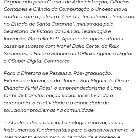
Organizado pelos Cursos de Administração, Ciências
Museu
Contábeis e Ciência da Computação o Unoesc Inova
contará com a palestra “Ciência, Tecnologia e Inovação
Unoesc
no Estado de Santa Catarina”, ministrada pelo
Store
Secretário de Estado da Ciência, Tecnologia e
Inovação, Marcello Fett. Após serão apresentados
cases de sucesso com Ivonei Dalla Corte, da Raix
Sementes, e Naiara Sebben da DBlinks Agência Digital
Selecione
e OSuper Digital
Commerce
.
o idioma
Para a Diretora de Pesquisa, Pós-graduação,
Extensão e Inovação da Unoesc São Miguel do Oeste,
Eliandra Mirlei Rossi, o empreendedorismo é uma
A+
fonte de transformação social, incentivando a
A-
autonomia, a criatividade e a capacidade de
solucionar problemas na comunidade.
— Atualmente, a ciência, tecnologia e inovação são
instrumentos fundamentais para o desenvolvimento, o
crescimento econômico, a geração de emprego e