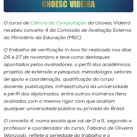
Museu
Unoesc
O curso de
Ciência da Computação
da Unoesc Videira
Store
recebeu conceito 4 da Comissão de Avaliação Externa
do Ministério da Educação (MEC).
O trabalho de verificação
in loco
foi realizado nos dias
26 e 27 de novembro e teve como destaques
Selecione
o idioma
apontados pelos avaliadores, o perfil dos acadêmicos,
projetos de extensão e pesquisa, metodologia, setores
de apoio e coordenação, qualificação do corpo
docente, publicações, infraestrutura da universidade
A+
e perfil dos diplomados, entre outros inúmeros itens
A-
avaliados com o mesmo rigor com que avaliam
qualquer universidade pública ou privada do Brasil.
O conceito 4, numa escala que vai de 0 a 5, segundo o
professor e coordenador do curso, Fabiano de Oliveira
Wonzoski, reflete a seriedade do trabalho e o