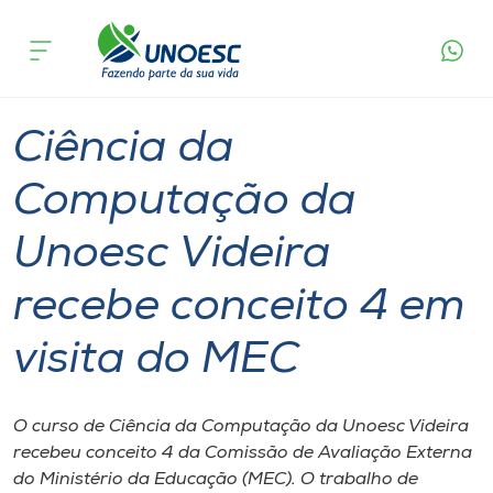
Página
O que
Ciência da Computação da Unoesc Videira
inicial
acontece
recebe conceito 4 em visita do MEC
Cursos
Graduação
Videira
Onde estamos
Ciência da
Pesquisa
Computação da
Unoesc Videira
Atendimento ao Estudante
recebe conceito 4 em
Portal de Ensino
visita do MEC
A
Unoesc
O curso de Ciência da Computação da Unoesc Videira
recebeu conceito 4 da Comissão de Avaliação Externa
Internacionalização
do Ministério da Educação (MEC). O trabalho de