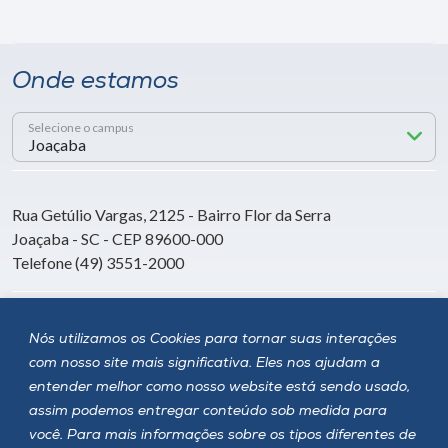
Onde estamos
Selecione o campus
Rua Getúlio Vargas, 2125 - Bairro Flor da Serra
Joaçaba - SC - CEP 89600-000
Telefone (49) 3551-2000
Siga a Unoesc
Nós utilizamos os Cookies para tornar suas interações
com nosso site mais significativa. Eles nos ajudam a
entender melhor como nosso website está sendo usado,
assim podemos entregar conteúdo sob medida para
você. Para mais informações sobre os tipos diferentes de