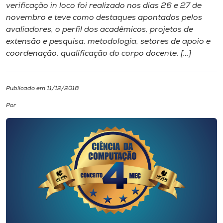
verificação in loco foi realizado nos dias 26 e 27 de
novembro e teve como destaques apontados pelos
I.nova
avaliadores, o perfil dos acadêmicos, projetos de
extensão e pesquisa, metodologia, setores de apoio e
Diplomados
coordenação, qualificação do corpo docente, […]
Cultura
Publicado em 11/12/2018
Por
CPA
Biblioteca
Editora
Rádio