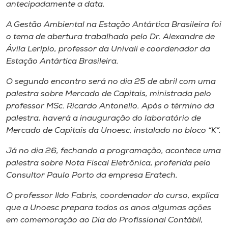
Museu
antecipadamente a data.
A Gestão Ambiental na Estação Antártica Brasileira foi
Unoesc
o tema de abertura trabalhado pelo Dr. Alexandre de
Store
Ávila Lerípio, professor da Univali e coordenador da
Estação Antártica Brasileira.
O segundo encontro será no dia 25 de abril com uma
palestra sobre Mercado de Capitais, ministrada pelo
Selecione
o idioma
professor MSc. Ricardo Antonello. Após o término da
palestra, haverá a inauguração do laboratório de
Mercado de Capitais da Unoesc, instalado no bloco “K”.
A+
Já no dia 26, fechando a programação, acontece uma
A-
palestra sobre Nota Fiscal Eletrônica, proferida pelo
Consultor Paulo Porto da empresa Eratech.
O professor Ildo Fabris, coordenador do curso, explica
que a Unoesc prepara todos os anos algumas ações
em comemoração ao Dia do Profissional Contábil,