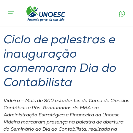
Página
O que
Ciclo de palestras e inauguração
inicial
acontece
comemoram Dia do Contabilista
Cursos
Graduação
Onde estamos
Ciclo de palestras e
Pesquisa
inauguração
comemoram Dia do
Atendimento ao Estudante
Contabilista
Portal de Ensino
Videira – Mais de 300 estudantes do Curso de Ciências
A
Contábeis e Pós-Graduandos do MBA em
Unoesc
Administração Estratégica e Financeira da Unoesc
Videira marcaram presença na palestra de abertura
Internacionalização
do Seminário do Dia do Contabilista, realizada na