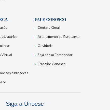
TECA
FALE CONOSCO
tação
Contato Geral
os Usuários
Atendimento ao Estudante
nciona
Ouvidoria
a Virtual
Seja nosso Fornecedor
Trabalhe Conosco
nossas bibliotecas
osco
Siga a Unoesc