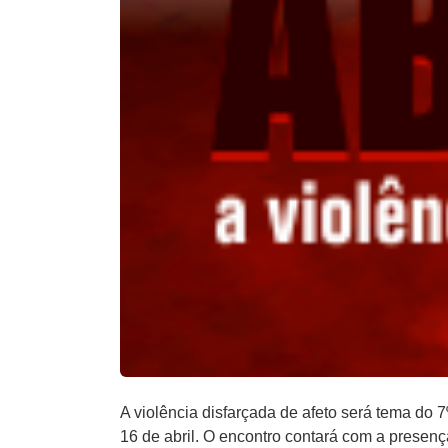
A violência disfarçada de afeto será tema do 7
16 de abril. O encontro contará com a presenç