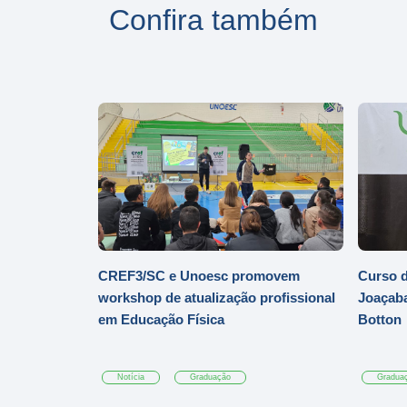
Confira também
CREF3/SC e Unoesc promovem
Curso d
workshop de atualização profissional
Joaçaba
em Educação Física
Botton
Notícia
Graduação
Gradua