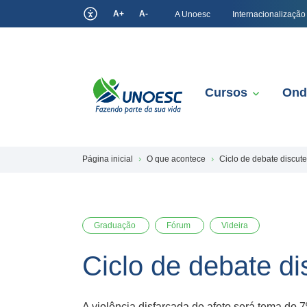
A+
A-
A Unoesc
Internacionalização
Cursos
Ond
Página inicial
O que acontece
Ciclo de debate discute
Graduação
Fórum
Videira
Ciclo de debate di
A violência disfarçada de afeto será tema do 7