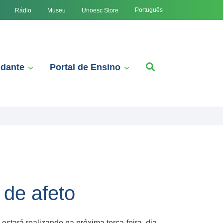
Português
Rádio
Museu
Unoesc Store
udante
Portal de Ensino
 de afeto
estará realizando na próxima terça-feira, dia