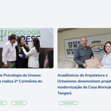
e Psicologia da Unoesc
Acadêmicos de Arquitetura e
 realiza 2ª Cerimônia do
Urbanismo desenvolvem projet
modernização da Casa Mortuár
Tangará
ção
Notícia
Graduação