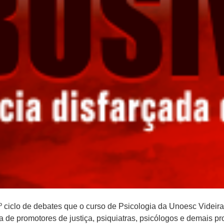
º ciclo de debates que o curso de Psicologia da Unoesc Videira 
a de promotores de justiça, psiquiatras, psicólogos e demais p