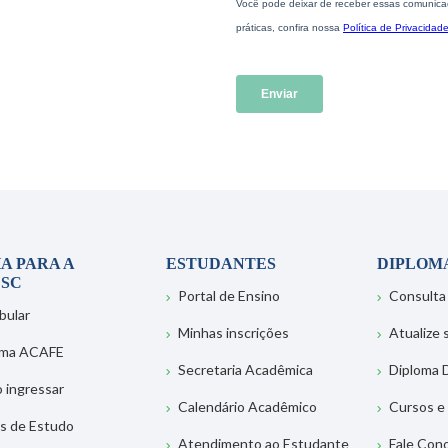
A PARA A
ESTUDANTES
DIPLOM
SC
Portal de Ensino
Consulta
bular
Minhas inscrições
Atualize
ema ACAFE
Secretaria Acadêmica
Diploma D
 ingressar
Calendário Acadêmico
Cursos e
s de Estudo
Atendimento ao Estudante
Fale Con