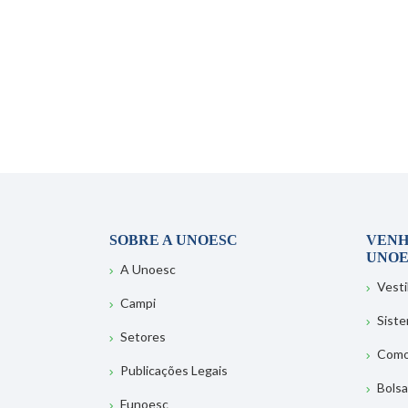
SOBRE A UNOESC
VENH
UNOE
A Unoesc
Vesti
Campi
Sist
Setores
Como
Publicações Legais
Bolsa
Funoesc