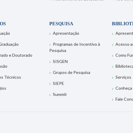
OS
PESQUISA
BIBLIO
uação
Apresentação
Apresen
Graduação
Programas de Incentivo à
Acesso a
Pesquisa
rado e Doutorado
Como Fu
SISGEN
nsão
Bibliotec
Grupos de Pesquisa
os Técnicos
Serviços
SIEPE
gios
Conheça 
Summit
Fale Con