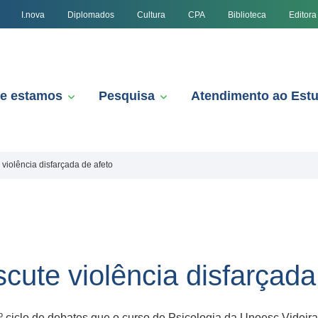
I.nova
Diplomados
Cultura
CPA
Biblioteca
Editora
e estamos
Pesquisa
Atendimento ao Est
 violência disfarçada de afeto
scute violência disfarçada
º ciclo de debates que o curso de Psicologia da Unoesc Videira 