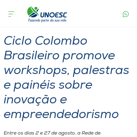
Página
O que
Ciclo Colombo Brasileiro promove workshops,
inicial
acontece
palestras e painéis sobre inovação e
Cursos
empreendedorismo
Graduação
International
Joaçaba
Onde estamos
Ciclo Colombo
Pesquisa
Brasileiro promove
workshops, palestras
Atendimento ao Estudante
e painéis sobre
Portal de Ensino
inovação e
A
empreendedorismo
Unoesc
Internacionalização
Entre os dias 2 e 27 de agosto, a Rede de