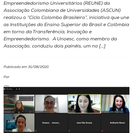
Empreendedorismo Universitários (REUNE) da
Associação Colombiana de Universidades (ASCUN)
I.nova
realizou o “Ciclo Colombo Brasileiro”, iniciativa que une
as Instituições do Ensino Superior do Brasil e Colômbia
Diplomados
em torno da Transferência, Inovação e
Empreendedorismo. A Unoesc, como membro da
Associação, conduziu dois painéis, um no […]
Cultura
CPA
Publicado em 31/08/2021
Por
Biblioteca
Editora
Rádio