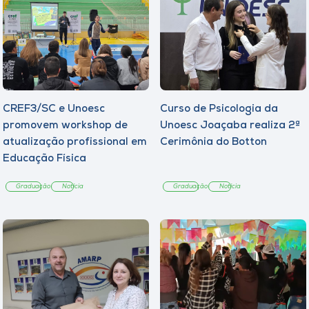
CREF3/SC e Unoesc
Curso de Psicologia da
promovem workshop de
Unoesc Joaçaba realiza 2ª
atualização profissional em
Cerimônia do Botton
Educação Física
Graduação
Notícia
Graduação
Notícia