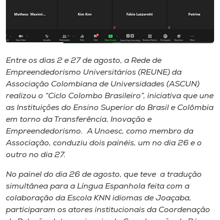
Museu
Unoesc
Store
Entre os dias 2 e 27 de agosto, a Rede de
Empreendedorismo Universitários (REUNE) da
Associação Colombiana de Universidades (ASCUN)
Selecione
realizou o “Ciclo Colombo Brasileiro”, iniciativa que une
o idioma
as Instituições do Ensino Superior do Brasil e Colômbia
em torno da Transferência, Inovação e
Empreendedorismo. A Unoesc, como membro da
Associação, conduziu dois painéis, um no dia 26 e o
A+
outro no dia 27.
A-
No painel do dia 26 de agosto, que teve a tradução
simultânea para a Língua Espanhola feita com a
colaboração da Escola KNN idiomas de Joaçaba,
participaram os atores institucionais da Coordenação