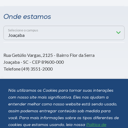
Onde estamos
Selecione o campus
Rua Getúlio Vargas, 2125 - Bairro Flor da Serra
Joaçaba - SC - CEP 89600-000
Telefone (49) 3551-2000
Siga a Unoesc
Nós utilizamos os Cookies para tornar suas interações
com nosso site mais significativa. Eles nos ajudam a
entender melhor como nosso website está sendo usado,
assim podemos entregar conteúdo sob medida para
você. Para mais informações sobre os tipos diferentes de
cookies que estamos usando, leia nossa
Política de