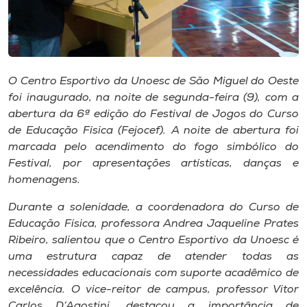
Museu
Unoesc
Store
O Centro Esportivo da Unoesc de São Miguel do Oeste
foi inaugurado, na noite de segunda-feira (9), com a
abertura da 6ª edição do Festival de Jogos do Curso
de Educação Física (Fejocef). A noite de abertura foi
Selecione
o idioma
marcada pelo acendimento do fogo simbólico do
Festival, por apresentações artísticas, danças e
homenagens.
A+
Durante a solenidade, a coordenadora do Curso de
A-
Educação Física, professora Andrea Jaqueline Prates
Ribeiro, salientou que o Centro Esportivo da Unoesc é
uma estrutura capaz de atender todas as
necessidades educacionais com suporte acadêmico de
excelência. O vice-reitor de campus, professor Vitor
Carlos D’Agostini, destacou a importância de