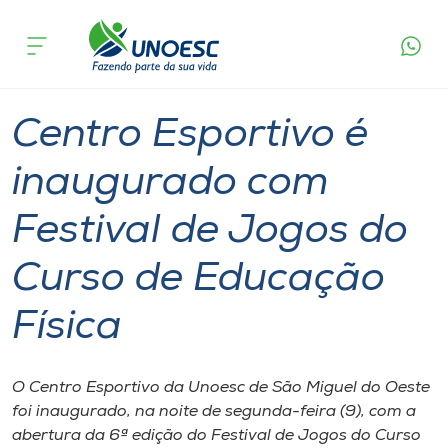
Página
O que
Centro Esportivo é inaugurado com Festival de
inicial
acontece
Jogos do Curso de Educação Física
Cursos
Graduação
Notícia de evento
São Miguel do Oeste
Onde estamos
Centro Esportivo é
Pesquisa
inaugurado com
Festival de Jogos do
Atendimento ao Estudante
Curso de Educação
Portal de Ensino
Física
A
Unoesc
O Centro Esportivo da Unoesc de São Miguel do Oeste
foi inaugurado, na noite de segunda-feira (9), com a
Internacionalização
abertura da 6ª edição do Festival de Jogos do Curso