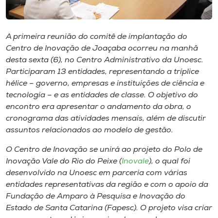
Museu
Unoesc
A primeira reunião do comitê de implantação do
Store
Centro de Inovação de Joaçaba ocorreu na manhã
desta sexta (6), no Centro Administrativo da Unoesc.
Participaram 13 entidades, representando a tríplice
hélice – governo, empresas e instituições de ciência e
Selecione
tecnologia – e as entidades de classe. O objetivo do
o idioma
encontro era apresentar o andamento da obra, o
cronograma das atividades mensais, além de discutir
assuntos relacionados ao modelo de gestão.
A+
O Centro de Inovação se unirá ao projeto do Polo de
A-
Inovação Vale do Rio do Peixe (
Inovale
), o qual foi
desenvolvido na Unoesc em parceria com várias
entidades representativas da região e com o apoio da
Fundação de Amparo à Pesquisa e Inovação do
Estado de Santa Catarina (Fapesc). O projeto visa criar