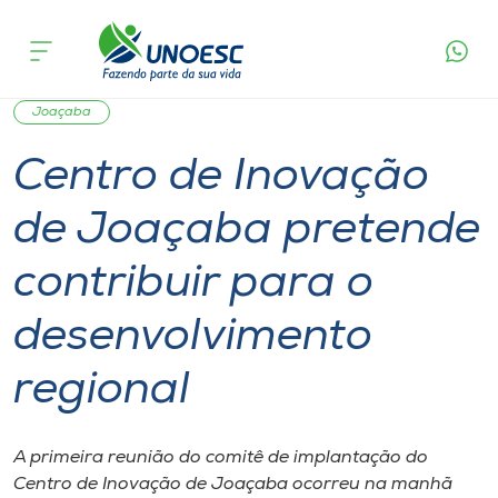
Página
O que
Centro de Inovação de Joaçaba pretende
inicial
acontece
contribuir para o desenvolvimento regional
Cursos
Graduação
Notícia de evento
Tecnologia
Onde estamos
Joaçaba
Centro de Inovação
Pesquisa
de Joaçaba pretende
Atendimento ao Estudante
contribuir para o
Portal de Ensino
desenvolvimento
regional
A
Unoesc
A primeira reunião do comitê de implantação do
Internacionalização
Centro de Inovação de Joaçaba ocorreu na manhã