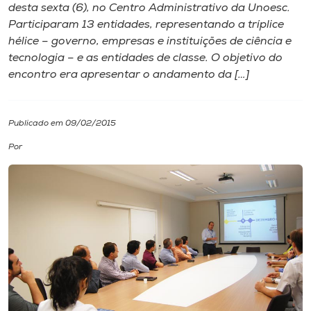
desta sexta (6), no Centro Administrativo da Unoesc.
Participaram 13 entidades, representando a tríplice
I.nova
hélice – governo, empresas e instituições de ciência e
tecnologia – e as entidades de classe. O objetivo do
Diplomados
encontro era apresentar o andamento da […]
Cultura
Publicado em 09/02/2015
Por
CPA
Biblioteca
Editora
Rádio