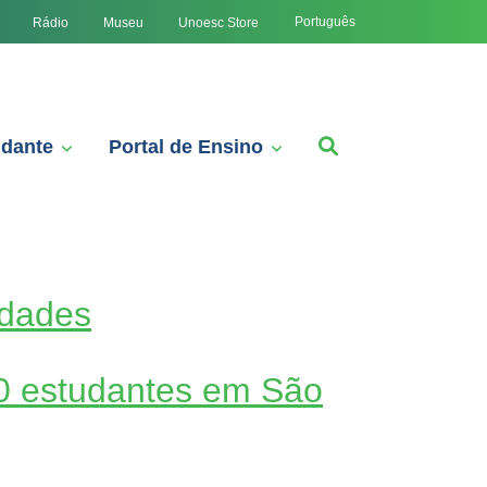
Português
Rádio
Museu
Unoesc Store
udante
Portal de Ensino
idades
50 estudantes em São