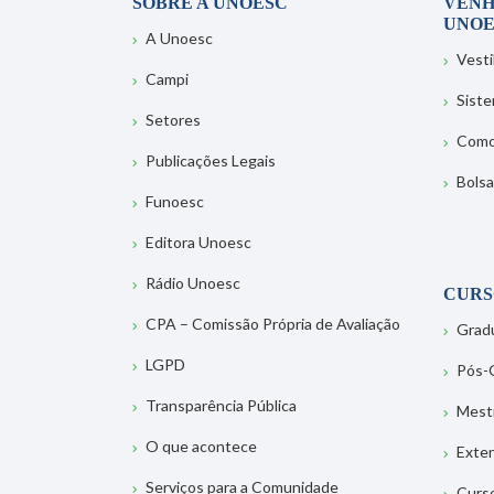
SOBRE A UNOESC
VENH
UNOE
A Unoesc
Vesti
Campi
Sist
Setores
Como
Publicações Legais
Bolsa
Funoesc
Editora Unoesc
Rádio Unoesc
CURS
CPA – Comissão Própria de Avaliação
Grad
LGPD
Pós-
Transparência Pública
Mest
O que acontece
Exte
Serviços para a Comunidade
Curs