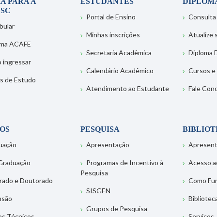
A PARA A
ESTUDANTES
DIPLOM
SC
Portal de Ensino
Consulta
bular
Minhas inscrições
Atualize
ema ACAFE
Secretaria Acadêmica
Diploma D
 ingressar
Calendário Acadêmico
Cursos e
s de Estudo
Atendimento ao Estudante
Fale Con
OS
PESQUISA
BIBLIO
uação
Apresentação
Apresen
Graduação
Programas de Incentivo à
Acesso a
Pesquisa
rado e Doutorado
Como Fu
SISGEN
nsão
Bibliotec
Grupos de Pesquisa
os Técnicos
Serviços