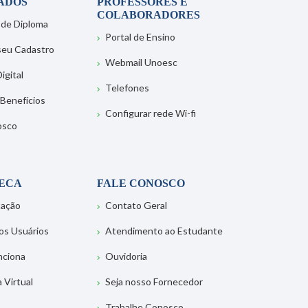
ADOS
PROFESSORES E
COLABORADORES
 de Diploma
Portal de Ensino
 seu Cadastro
Webmail Unoesc
igital
Telefones
 Benefícios
Configurar rede Wi-fi
osco
TECA
FALE CONOSCO
tação
Contato Geral
os Usuários
Atendimento ao Estudante
nciona
Ouvidoria
a Virtual
Seja nosso Fornecedor
Trabalhe Conosco