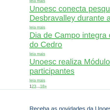
leia mais
Unoesc conecta pesquis
Desbravalley durante 
leia mais
Dia de Campo integra
do Cedro
leia mais
Unoesc realiza Módulo
participantes
leia mais
1
2
3
…
18
»
Receba as novidades da Unoe