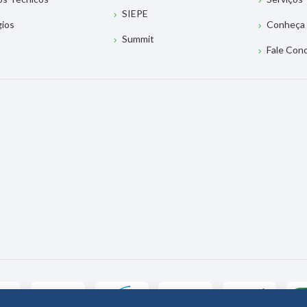
SIEPE
gios
Conheça 
Summit
Fale Con