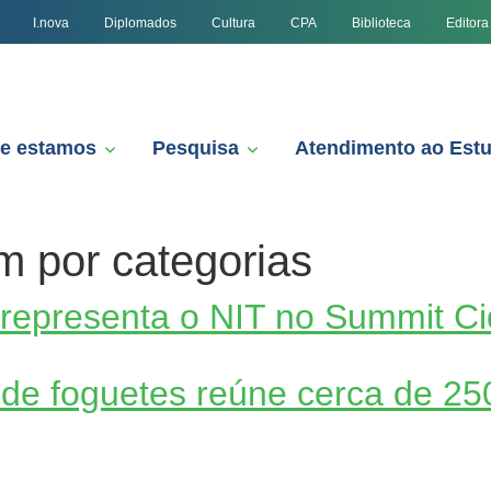
I.nova
Diplomados
Cultura
CPA
Biblioteca
Editora
e estamos
Pesquisa
Atendimento ao Est
m por categorias
 representa o NIT no Summit C
de foguetes reúne cerca de 2