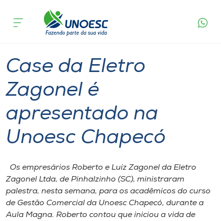
Página
O que
Case da Eletro Zagonel é apresentado na
inicial
acontece
Unoesc Chapecó
Cursos
Graduação
Chapecó
Onde estamos
Case da Eletro
Pesquisa
Zagonel é
apresentado na
Atendimento ao Estudante
Unoesc Chapecó
Portal de Ensino
Os empresários Roberto e Luiz Zagonel da Eletro
A
Zagonel Ltda, de Pinhalzinho (SC), ministraram
Unoesc
palestra, nesta semana, para os acadêmicos do curso
de Gestão Comercial da Unoesc Chapecó, durante a
Internacionalização
Aula Magna. Roberto contou que iniciou a vida de