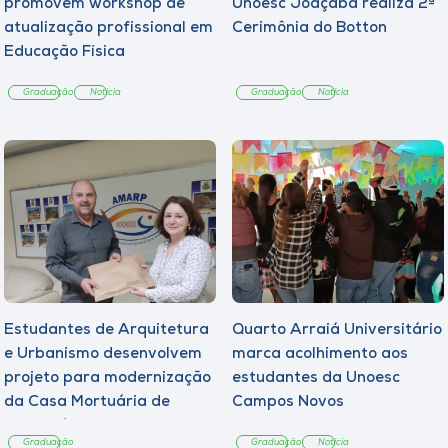
promovem workshop de
Unoesc Joaçaba realiza 2ª
atualização profissional em
Cerimônia do Botton
Educação Física
Graduação
Notícia
Graduação
Notícia
Estudantes de Arquitetura
Quarto Arraiá Universitário
e Urbanismo desenvolvem
marca acolhimento aos
projeto para modernização
estudantes da Unoesc
da Casa Mortuária de
Campos Novos
Tangará
Graduação
Graduação
Notícia