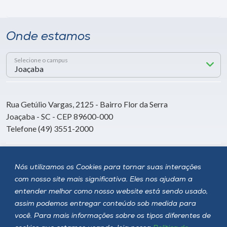
Onde estamos
Selecione o campus
Rua Getúlio Vargas, 2125 - Bairro Flor da Serra
Joaçaba - SC - CEP 89600-000
Telefone (49) 3551-2000
Siga a Unoesc
Nós utilizamos os Cookies para tornar suas interações
com nosso site mais significativa. Eles nos ajudam a
entender melhor como nosso website está sendo usado,
assim podemos entregar conteúdo sob medida para
você. Para mais informações sobre os tipos diferentes de