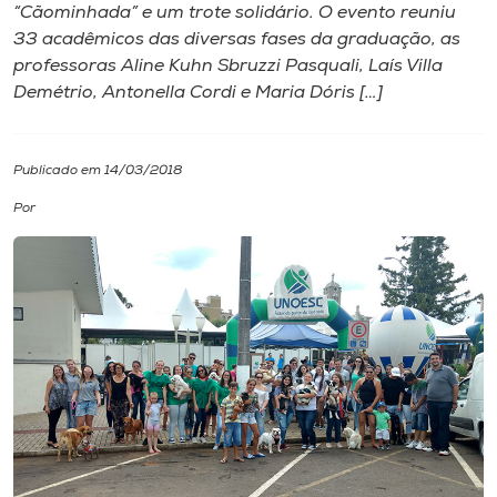
“Cãominhada” e um trote solidário. O evento reuniu
33 acadêmicos das diversas fases da graduação, as
I.nova
professoras Aline Kuhn Sbruzzi Pasquali, Laís Villa
Demétrio, Antonella Cordi e Maria Dóris […]
Diplomados
Publicado em 14/03/2018
Cultura
Por
CPA
Biblioteca
Editora
Rádio