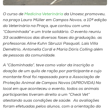
Museu
O curso de
Medicina Veterinária
da Unoesc promoveu,
Unoesc
na praça Lauro Müller em Campos Novos, a 10ª edição
Store
do Veterinária na Praça, que contou com uma
“Cãominhada” e um trote solidário. O evento reuniu
33 acadêmicos das diversas fases da graduação, as
professoras Aline Kuhn Sbruzzi Pasquali, Laís Villa
Selecione
Demétrio, Antonella Cordi e Maria Dóris Colling além
o idioma
de pessoas da comunidade.
A “Cãominhada”, teve como valor da inscrição a
doação de um quilo de ração por participante e cujo
A+
montante final foi repassado para a Associação de
A-
Proteção Animal de Campos Novos (APROVIDA) No
local em que aconteceu o evento, todos os animais
participantes tiveram direito a um “Check Vet”
atestando suas condições de saúde. As avaliações
foram efetuadas pelos alunos, com a orientação da