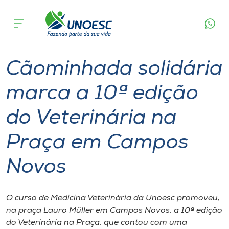
Página
O que
Cãominhada solidária marca a 10ª edição do
inicial
acontece
Veterinária na Praça em Campos Novos
Cursos
Graduação
Geral
Campos Novos
Onde estamos
Cãominhada solidária
Pesquisa
marca a 10ª edição
do Veterinária na
Atendimento ao Estudante
Praça em Campos
Portal de Ensino
Novos
A
Unoesc
O curso de Medicina Veterinária da Unoesc promoveu,
na praça Lauro Müller em Campos Novos, a 10ª edição
Internacionalização
do Veterinária na Praça, que contou com uma