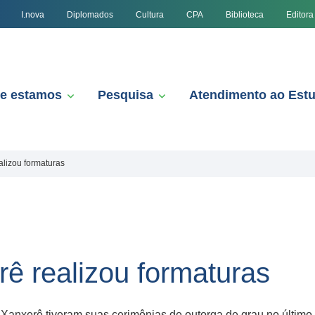
I.nova
Diplomados
Cultura
CPA
Biblioteca
Editora
e estamos
Pesquisa
Atendimento ao Est
lizou formaturas
 realizou formaturas
anxerê tiveram suas cerimônias de outorga de grau no último fi