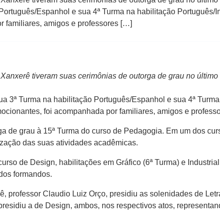
 Português/Espanhol e sua 4ª Turma na habilitação Português/I
familiares, amigos e professores […]
anxerê tiveram suas cerimônias de outorga de grau no último 
 sua 3ª Turma na habilitação Português/Espanhol e sua 4ª Turma 
cionantes, foi acompanhada por familiares, amigos e profess
ga de grau à 15ª Turma do curso de Pedagogia. Em um dos cu
ização das suas atividades acadêmicas.
curso de Design, habilitações em Gráfico (6ª Turma) e Industrial
 dos formandos.
 professor Claudio Luiz Orço, presidiu as solenidades de Letr
esidiu a de Design, ambos, nos respectivos atos, representand