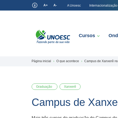
A+
A-
A Unoesc
Internacionalização
Cursos
Ond
Página inicial
O que acontece
Campus de Xanxerê rea
Graduação
Xanxerê
Campus de Xanxerê
Mais três cursos de graduação do Campus de X