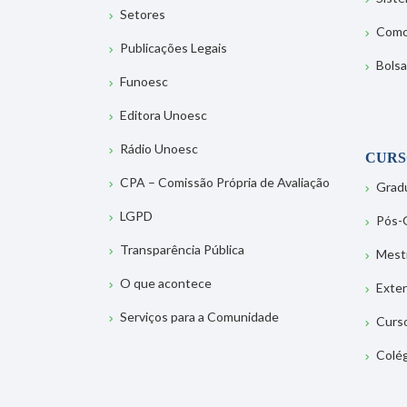
Setores
Como
Publicações Legais
Bolsa
Funoesc
Editora Unoesc
Rádio Unoesc
CURS
CPA – Comissão Própria de Avaliação
Grad
LGPD
Pós-
Transparência Pública
Mest
O que acontece
Exte
Serviços para a Comunidade
Curs
Colé