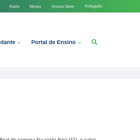
Português
Rádio
Museu
Unoesc Store
udante
Portal de Ensino
nal de semana.Na sexta-feira (11), o curso