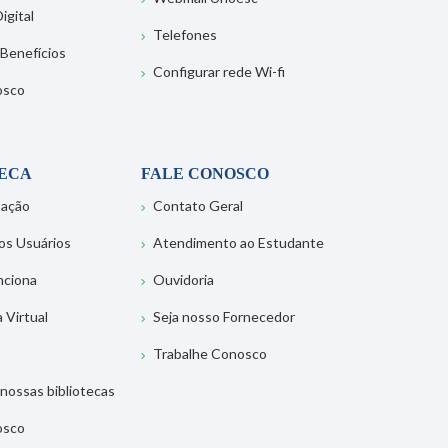
igital
Telefones
 Benefícios
Configurar rede Wi-fi
osco
TECA
FALE CONOSCO
tação
Contato Geral
os Usuários
Atendimento ao Estudante
nciona
Ouvidoria
a Virtual
Seja nosso Fornecedor
Trabalhe Conosco
nossas bibliotecas
osco