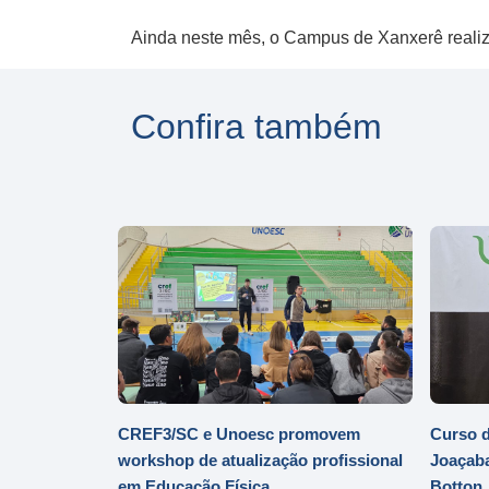
Ainda neste mês, o Campus de Xanxerê realizar
Confira também
CREF3/SC e Unoesc promovem
Curso d
workshop de atualização profissional
Joaçaba
em Educação Física
Botton