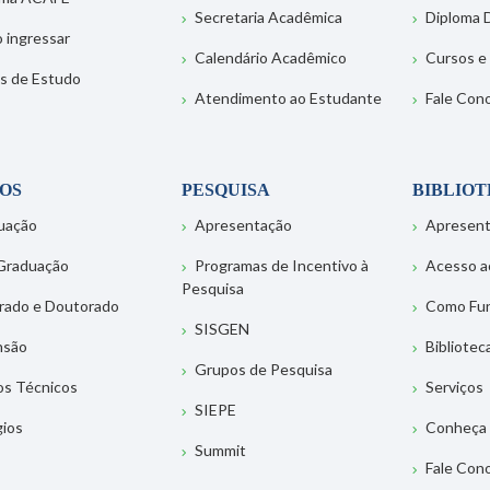
Secretaria Acadêmica
Diploma D
 ingressar
Calendário Acadêmico
Cursos e
s de Estudo
Atendimento ao Estudante
Fale Con
OS
PESQUISA
BIBLIO
uação
Apresentação
Apresen
Graduação
Programas de Incentivo à
Acesso a
Pesquisa
rado e Doutorado
Como Fu
SISGEN
nsão
Bibliotec
Grupos de Pesquisa
os Técnicos
Serviços
SIEPE
gios
Conheça 
Summit
Fale Con