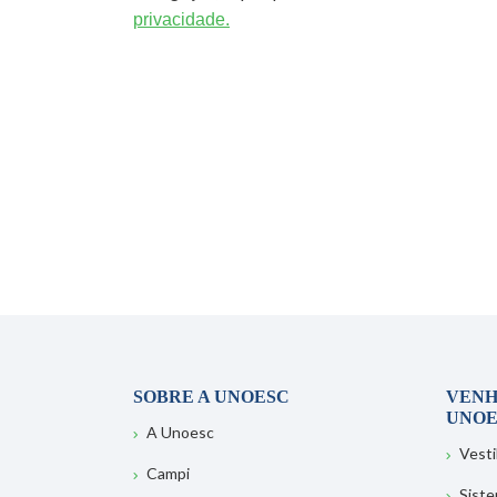
privacidade.
SOBRE A UNOESC
VENH
UNOE
A Unoesc
Vesti
Campi
Sist