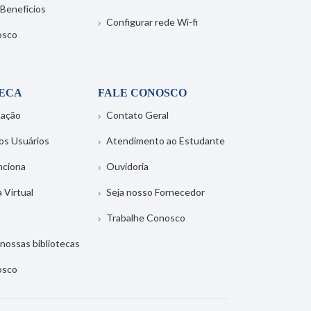
 Benefícios
Configurar rede Wi-fi
osco
TECA
FALE CONOSCO
tação
Contato Geral
os Usuários
Atendimento ao Estudante
nciona
Ouvidoria
a Virtual
Seja nosso Fornecedor
Trabalhe Conosco
nossas bibliotecas
osco