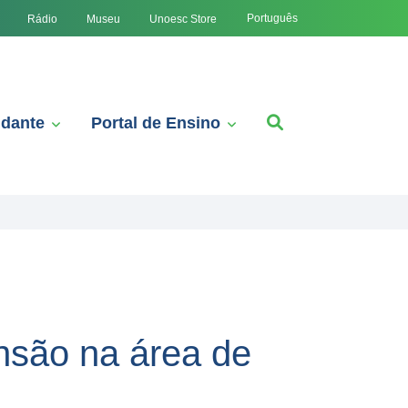
Português
Rádio
Museu
Unoesc Store
udante
Portal de Ensino
nsão na área de