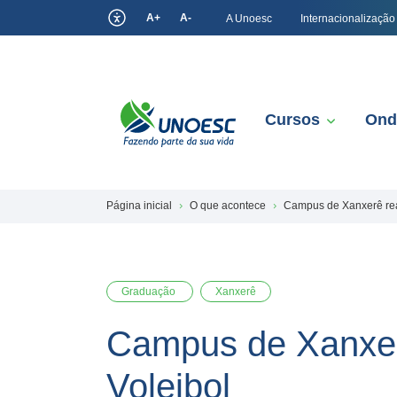
A+
A-
A Unoesc
Internacionalização
Cursos
Ond
Página inicial
O que acontece
Campus de Xanxerê real
Graduação
Xanxerê
Campus de Xanxerê
Voleibol