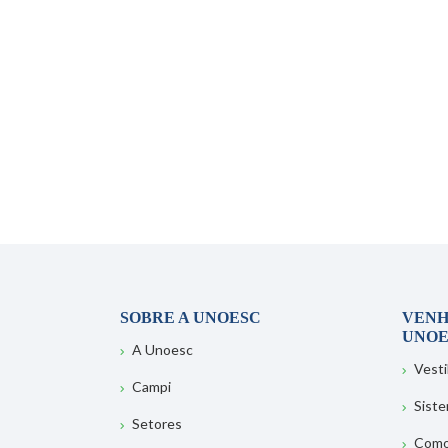
SOBRE A UNOESC
VENH
UNOE
A Unoesc
Vesti
Campi
Sist
Setores
Como