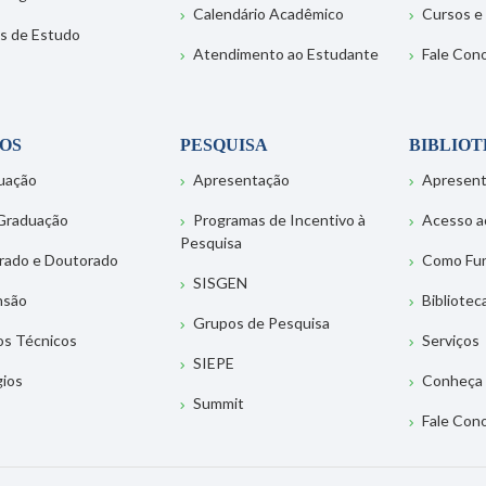
Calendário Acadêmico
Cursos e
s de Estudo
Atendimento ao Estudante
Fale Con
OS
PESQUISA
BIBLIO
uação
Apresentação
Apresen
Graduação
Programas de Incentivo à
Acesso a
Pesquisa
rado e Doutorado
Como Fu
SISGEN
nsão
Bibliotec
Grupos de Pesquisa
os Técnicos
Serviços
SIEPE
gios
Conheça 
Summit
Fale Con