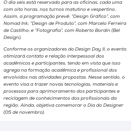
Museu
O dia seis está reservado para as oficinas, cada uma
com oito horas, nos turnos matutino e vespertino.
Assim, a programação prevê: “Design Gráfico”, com
Unoesc
Nomad Ink; “Design de Produto”, com Marcelo Ferreira
Store
de Castilho; e “Fotografia”, com Roberto Bordin (Bel
Design).
Conforme os organizadores do Design Day II, o evento
Selecione
otimizará contato e relação interpessoal dos
o idioma
acadêmicos e participantes, tendo em vista que isso
agrega na formação acadêmica e profissional dos
envolvidos nas atividades propostas. Nesse sentido, o
evento visa a trazer novas tecnologias, materiais e
A+
processos para aprimoramento dos participantes e
A-
reciclagem de conhecimentos dos profissionais da
região. Ainda, objetiva comemorar o Dia do Designer
(05 de novembro).