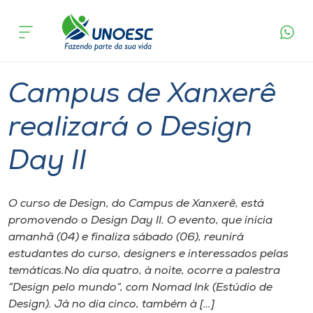
Página
O que
Campus de Xanxerê realizará o Design
inicial
acontece
Day II
Cursos
Graduação
Xanxerê
Onde estamos
Campus de Xanxerê
Pesquisa
realizará o Design
Day II
Atendimento ao Estudante
Portal de Ensino
O curso de Design, do Campus de Xanxerê, está
promovendo o Design Day II. O evento, que inicia
amanhã (04) e finaliza sábado (06), reunirá
A
estudantes do curso, designers e interessados pelas
Unoesc
temáticas.No dia quatro, à noite, ocorre a palestra
“Design pelo mundo”, com Nomad Ink (Estúdio de
Internacionalização
Design). Já no dia cinco, também à […]