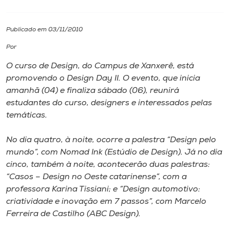
I.nova
Publicado em 03/11/2010
Por
Diplomados
O curso de Design, do Campus de Xanxerê, está
promovendo o Design Day II. O evento, que inicia
Cultura
amanhã (04) e finaliza sábado (06), reunirá
estudantes do curso, designers e interessados pelas
CPA
temáticas.
No dia quatro, à noite, ocorre a palestra “Design pelo
Biblioteca
mundo”, com Nomad Ink (Estúdio de Design). Já no dia
cinco, também à noite, acontecerão duas palestras:
Editora
“Casos – Design no Oeste catarinense”, com a
professora Karina Tissiani; e “Design automotivo:
criatividade e inovação em 7 passos”, com Marcelo
Rádio
Ferreira de Castilho (ABC Design).