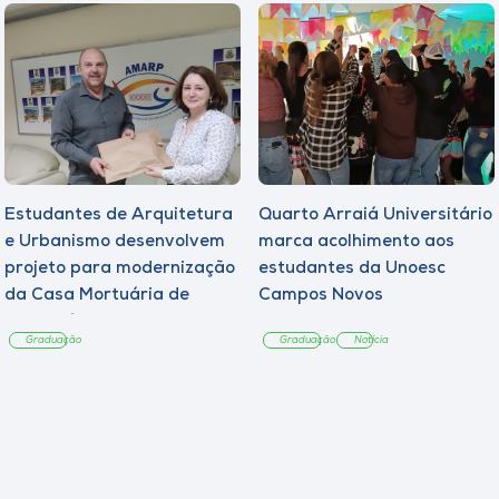
Estudantes de Arquitetura
Quarto Arraiá Universitário
e Urbanismo desenvolvem
marca acolhimento aos
projeto para modernização
estudantes da Unoesc
da Casa Mortuária de
Campos Novos
Tangará
Graduação
Graduação
Notícia