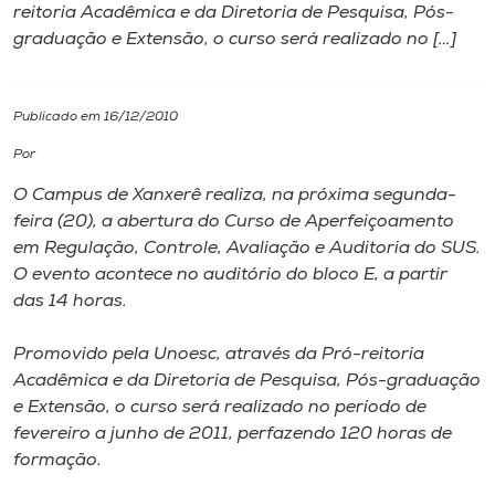
reitoria Acadêmica e da Diretoria de Pesquisa, Pós-
graduação e Extensão, o curso será realizado no […]
I.nova
Diplomados
Publicado em 16/12/2010
Por
Cultura
O Campus de Xanxerê realiza, na próxima segunda-
feira (20), a abertura do Curso de Aperfeiçoamento
CPA
em Regulação, Controle, Avaliação e Auditoria do SUS.
O evento acontece no auditório do bloco E, a partir
das 14 horas.
Biblioteca
Promovido pela Unoesc, através da Pró-reitoria
Editora
Acadêmica e da Diretoria de Pesquisa, Pós-graduação
e Extensão, o curso será realizado no período de
fevereiro a junho de 2011, perfazendo 120 horas de
Rádio
formação.