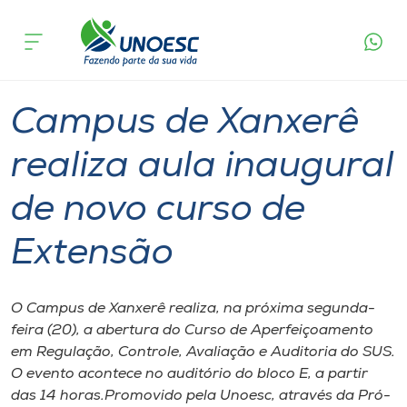
Página
O que
Campus de Xanxerê realiza aula inaugural de
inicial
acontece
novo curso de Extensão
Cursos
Graduação
Xanxerê
Onde estamos
Campus de Xanxerê
Pesquisa
realiza aula inaugural
de novo curso de
Atendimento ao Estudante
Extensão
Portal de Ensino
O Campus de Xanxerê realiza, na próxima segunda-
A
feira (20), a abertura do Curso de Aperfeiçoamento
Unoesc
em Regulação, Controle, Avaliação e Auditoria do SUS.
O evento acontece no auditório do bloco E, a partir
Internacionalização
das 14 horas.Promovido pela Unoesc, através da Pró-