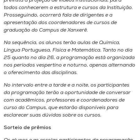
prevista a projeção de vídeos institucionais, para
Museu
todos conhecerem a estrutura e cursos da Instituição.
Prosseguindo, ocorrerá fala de dirigentes e a
Unoesc
apresentação dos coordenadores de cursos de
Store
graduação do
Campus
de Xanxerê.
Na sequência, os alunos terão aulas de Química,
Língua Portuguesa, Física e Matemática. Tanto no dia
25 quanto no dia 26, a programação está organizada
Selecione
o idioma
nos períodos vespertino e noturno, apenas alternando
o oferecimento das disciplinas.
No intervalo entre a tarde e a noite, os participantes
A+
da programação terão a oportunidade de conversar
A-
com acadêmicos, professores e coordenadores de
curso do
Campus
, que estarão disponíveis para
esclarecer suas dúvidas sobre os cursos.
Sorteio de prêmios