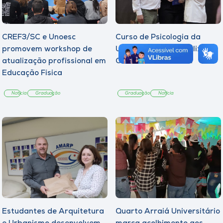
CREF3/SC e Unoesc
Curso de Psicologia da
promovem workshop de
Unoesc Joaçaba realiza 2ª
atualização profissional em
Cerimônia do Botton
Educação Física
Notícia
Graduação
Graduação
Notícia
Estudantes de Arquitetura
Quarto Arraiá Universitário