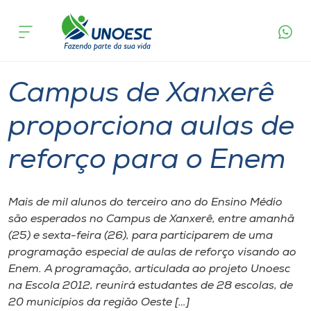
Página
O que
Campus de Xanxerê proporciona aulas de
inicial
acontece
reforço para o Enem
Cursos
Graduação
Xanxerê
Onde estamos
Campus de Xanxerê
Pesquisa
proporciona aulas de
reforço para o Enem
Atendimento ao Estudante
Portal de Ensino
Mais de mil alunos do terceiro ano do Ensino Médio
são esperados no Campus de Xanxerê, entre amanhã
(25) e sexta-feira (26), para participarem de uma
A
programação especial de aulas de reforço visando ao
Unoesc
Enem. A programação, articulada ao projeto Unoesc
na Escola 2012, reunirá estudantes de 28 escolas, de
Internacionalização
20 municípios da região Oeste […]