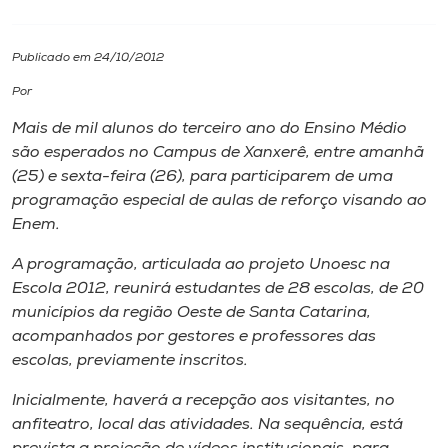
I.nova
Publicado em 24/10/2012
Por
Diplomados
Mais de mil alunos do terceiro ano do Ensino Médio
são esperados no Campus de Xanxerê, entre amanhã
Cultura
(25) e sexta-feira (26), para participarem de uma
programação especial de aulas de reforço visando ao
CPA
Enem.
A programação, articulada ao projeto Unoesc na
Biblioteca
Escola 2012, reunirá estudantes de 28 escolas, de 20
municípios da região Oeste de Santa Catarina,
acompanhados por gestores e professores das
Editora
escolas, previamente inscritos.
Rádio
Inicialmente, haverá a recepção aos visitantes, no
anfiteatro, local das atividades. Na sequência, está