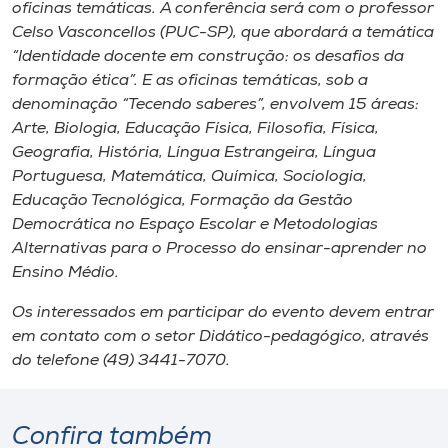
Museu
oficinas temáticas. A conferência será com o professor
Celso Vasconcellos (PUC-SP), que abordará a temática
“Identidade docente em construção: os desafios da
Unoesc
formação ética”. E as oficinas temáticas, sob a
Store
denominação “Tecendo saberes”, envolvem 15 áreas:
Arte, Biologia, Educação Física, Filosofia, Física,
Geografia, História, Língua Estrangeira, Língua
Portuguesa, Matemática, Química, Sociologia,
Selecione
Educação Tecnológica, Formação da Gestão
o idioma
Democrática no Espaço Escolar e Metodologias
Alternativas para o Processo do ensinar-aprender no
Ensino Médio.
A+
Os interessados em participar do evento devem entrar
A-
em contato com o setor Didático-pedagógico, através
do telefone (49) 3441-7070.
Confira também