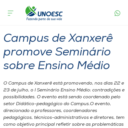
Página
O que
Campus de Xanxerê promove Seminário
inicial
acontece
sobre Ensino Médio
Cursos
Graduação
Xanxerê
Onde estamos
Campus de Xanxerê
Pesquisa
promove Seminário
sobre Ensino Médio
Atendimento ao Estudante
Portal de Ensino
O Campus de Xanxerê está promovendo, nos dias 22 e
23 de julho, o I Seminário Ensino Médio: contradições e
possibilidades. O evento está sendo coordenado pelo
A
setor Didático-pedagógico do Campus.O evento,
Unoesc
direcionado a professores, coordenadores
pedagógicos, técnicos-administrativos e diretores, tem
Internacionalização
como objetivo principal refletir sobre as problemáticas