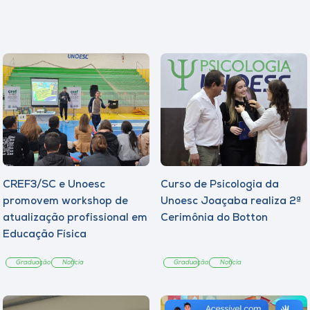
CREF3/SC e Unoesc
Curso de Psicologia da
promovem workshop de
Unoesc Joaçaba realiza 2ª
atualização profissional em
Cerimônia do Botton
Educação Física
Graduação
Notícia
Graduação
Notícia