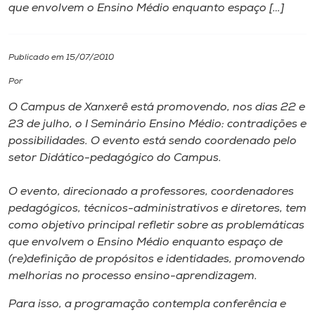
que envolvem o Ensino Médio enquanto espaço […]
I.nova
Publicado em 15/07/2010
Diplomados
Por
O Campus de Xanxerê está promovendo, nos dias 22 e
Cultura
23 de julho, o I Seminário Ensino Médio: contradições e
possibilidades. O evento está sendo coordenado pelo
CPA
setor Didático-pedagógico do Campus.
O evento, direcionado a professores, coordenadores
Biblioteca
pedagógicos, técnicos-administrativos e diretores, tem
como objetivo principal refletir sobre as problemáticas
Editora
que envolvem o Ensino Médio enquanto espaço de
(re)definição de propósitos e identidades, promovendo
melhorias no processo ensino-aprendizagem.
Rádio
Para isso, a programação contempla conferência e