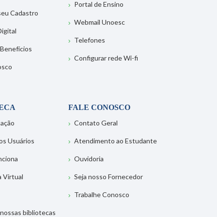
Portal de Ensino
 seu Cadastro
Webmail Unoesc
igital
Telefones
 Benefícios
Configurar rede Wi-fi
osco
TECA
FALE CONOSCO
tação
Contato Geral
os Usuários
Atendimento ao Estudante
nciona
Ouvidoria
a Virtual
Seja nosso Fornecedor
Trabalhe Conosco
nossas bibliotecas