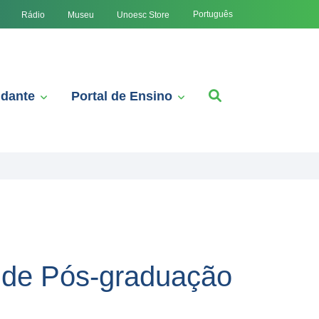
Português
Rádio
Museu
Unoesc Store
udante
Portal de Ensino
 de Pós-graduação