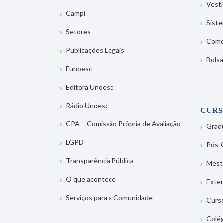
Vesti
Campi
Sist
Setores
Como
Publicações Legais
Bolsa
Funoesc
Editora Unoesc
Rádio Unoesc
CURS
CPA – Comissão Própria de Avaliação
Grad
LGPD
Pós-
Transparência Pública
Mest
O que acontece
Exte
Serviços para a Comunidade
Curs
Colé