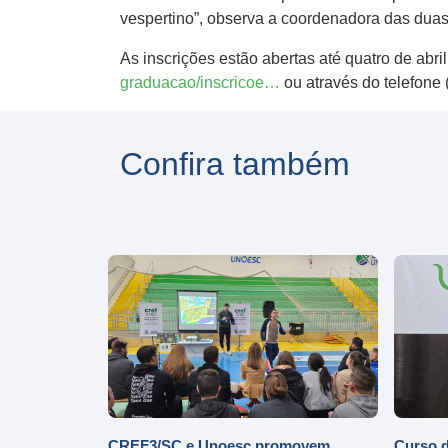
vespertino”, observa a coordenadora das duas
As inscrições estão abertas até quatro de ab
graduacao/inscricoe…
ou através do telefone
Confira também
CREF3/SC e Unoesc promovem
Curso d