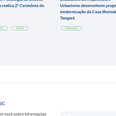
 realiza 2ª Cerimônia do
Urbanismo desenvolvem projet
modernização da Casa Mortuár
Tangará
ção
Notícia
Graduação
sc
om você sobre informações