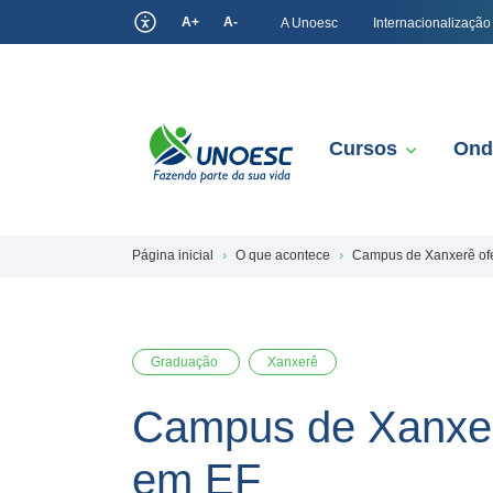
A+
A-
A Unoesc
Internacionalização
Cursos
Ond
Página inicial
O que acontece
Campus de Xanxerê of
Graduação
Xanxerê
Campus de Xanxer
em EF