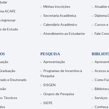
bular
Minhas inscrições
Atualize
ema ACAFE
Secretaria Acadêmica
Diploma D
 ingressar
Calendário Acadêmico
Cursos e
s de Estudo
Atendimento ao Estudante
Fale Con
OS
PESQUISA
BIBLIO
uação
Apresentação
Apresen
Graduação
Programas de Incentivo à
Acesso a
Pesquisa
rado e Doutorado
Como Fu
SISGEN
nsão
Bibliotec
Grupos de Pesquisa
os Técnicos
Serviços
SIEPE
gios
Conheça 