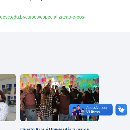
noesc.edu.br/cursos/especializacao-e-pos-
Quarto Arraiá Universitário marca