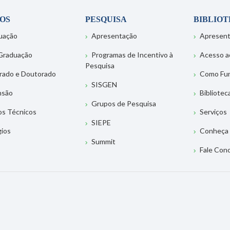
OS
PESQUISA
BIBLIO
uação
Apresentação
Apresen
Graduação
Programas de Incentivo à
Acesso a
Pesquisa
rado e Doutorado
Como Fu
SISGEN
nsão
Bibliotec
Grupos de Pesquisa
os Técnicos
Serviços
SIEPE
gios
Conheça 
Summit
Fale Con