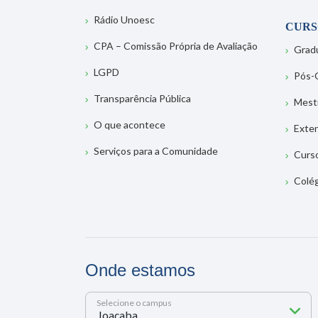
Rádio Unoesc
CURS
CPA – Comissão Própria de Avaliação
Grad
LGPD
Pós-
Transparência Pública
Mest
O que acontece
Exte
Serviços para a Comunidade
Curs
Colé
Onde estamos
Selecione o campus