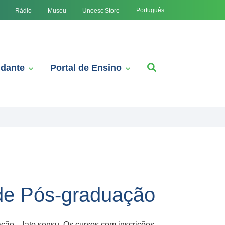
Português
Rádio
Museu
Unoesc Store
udante
Portal de Ensino
de Pós-graduação
ão – lato sensu. Os cursos com inscrições