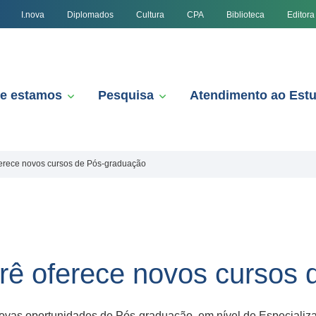
I.nova
Diplomados
Cultura
CPA
Biblioteca
Editora
e estamos
Pesquisa
Atendimento ao Est
rece novos cursos de Pós-graduação
ê oferece novos cursos 
vas oportunidades de Pós-graduação, em nível de Especializaç