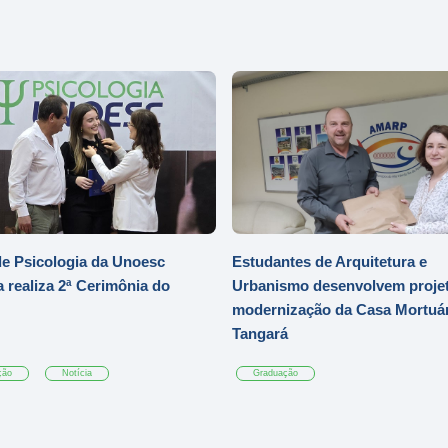
e Psicologia da Unoesc
Estudantes de Arquitetura e
 realiza 2ª Cerimônia do
Urbanismo desenvolvem projet
modernização da Casa Mortuár
Tangará
ção
Notícia
Graduação