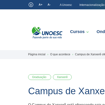
A+
A-
A Unoesc
Internacionalização
Cursos
Ond
Página inicial
O que acontece
Campus de Xanxerê ofe
Graduação
Xanxerê
Campus de Xanxer
O Campus de Xanxerê está oferecendo seis no