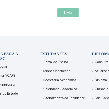
A PARA A
ESTUDANTES
DIPLOM
SC
Portal de Ensino
Consulta
bular
Minhas inscrições
Atualize
ema ACAFE
Secretaria Acadêmica
Diploma D
 ingressar
Calendário Acadêmico
Cursos e
s de Estudo
Atendimento ao Estudante
Fale Con