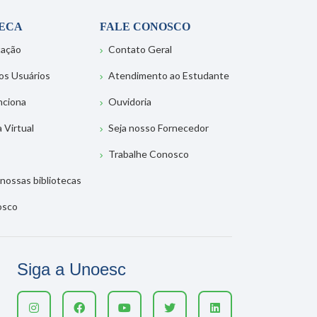
TECA
FALE CONOSCO
tação
Contato Geral
os Usuários
Atendimento ao Estudante
nciona
Ouvidoria
a Virtual
Seja nosso Fornecedor
Trabalhe Conosco
nossas bibliotecas
osco
Siga a Unoesc