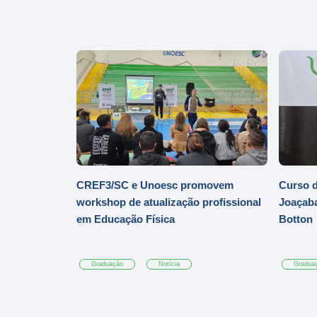
CREF3/SC e Unoesc promovem
Curso d
workshop de atualização profissional
Joaçaba
em Educação Física
Botton
Graduação
Notícia
Gradua