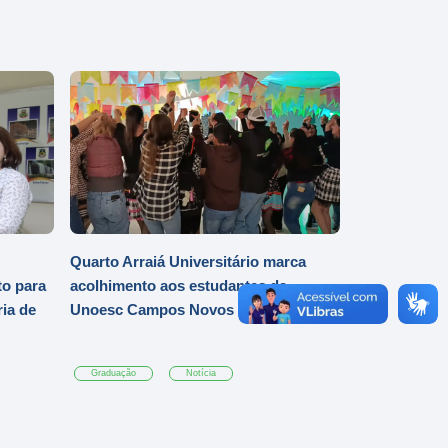
Quarto Arraiá Universitário marca
o para
acolhimento aos estudantes da
ia de
Unoesc Campos Novos
Graduação
Notícia