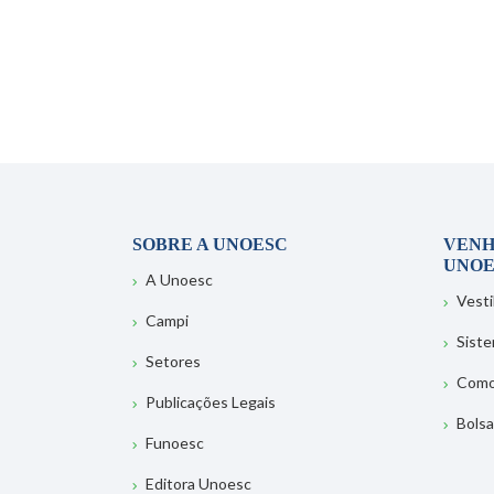
SOBRE A UNOESC
VENH
UNOE
A Unoesc
Vesti
Campi
Sist
Setores
Como
Publicações Legais
Bolsa
Funoesc
Editora Unoesc