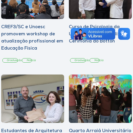
CREF3/SC e Unoesc
Curso de Psicologia da
promovem workshop de
Unoesc Joaçaba realiza 2ª
atualização profissional em
Cerimônia do Botton
Educação Física
Graduação
Notícia
Graduação
Notícia
Estudantes de Arquitetura
Quarto Arraiá Universitário