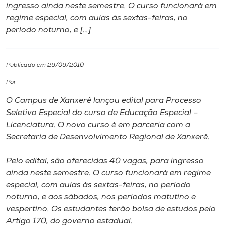
ingresso ainda neste semestre. O curso funcionará em
regime especial, com aulas às sextas-feiras, no
I.nova
período noturno, e […]
Diplomados
Publicado em 29/09/2010
Cultura
Por
O Campus de Xanxerê lançou edital para Processo
CPA
Seletivo Especial do curso de Educação Especial –
Licenciatura. O novo curso é em parceria com a
Secretaria de Desenvolvimento Regional de Xanxerê.
Biblioteca
Pelo edital, são oferecidas 40 vagas, para ingresso
Editora
ainda neste semestre. O curso funcionará em regime
especial, com aulas às sextas-feiras, no período
noturno, e aos sábados, nos períodos matutino e
Rádio
vespertino. Os estudantes terão bolsa de estudos pelo
Artigo 170, do governo estadual.