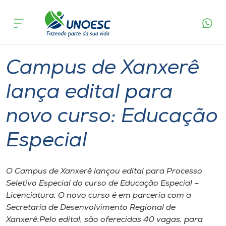
Página
O que
Campus de Xanxerê lança edital para novo
inicial
acontece
curso: Educação Especial
Cursos
Graduação
Xanxerê
Onde estamos
Campus de Xanxerê
Pesquisa
lança edital para
novo curso: Educação
Atendimento ao Estudante
Especial
Portal de Ensino
O Campus de Xanxerê lançou edital para Processo
A
Seletivo Especial do curso de Educação Especial –
Unoesc
Licenciatura. O novo curso é em parceria com a
Secretaria de Desenvolvimento Regional de
Internacionalização
Xanxerê.Pelo edital, são oferecidas 40 vagas, para