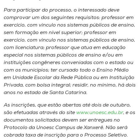
Museu
Para participar do processo, o interessado deve
comprovar um dos seguintes requisitos: professor em
Unoesc
exercício, com vínculo nos sistemas públicos de ensino,
Store
sem formação em nível superior; professor em
exercício, com vínculo nos sistemas públicos de ensino,
com licenciatura; professor que atua em educação
especial nos sistemas públicos de ensino e/ou em
Selecione
instituições congêneres conveniadas com o estado ou
o idioma
com os municípios; ter cursado todo o Ensino Médio
em Unidade Escolar da Rede Pública ou em Instituição
Privada, com bolsa integral; residir, no mínimo, há dois
A+
anos no estado de Santa Catarina.
A-
As inscrições, que estão abertas até dois de outubro,
são efetuadas através do
site
www.unoesc.edu.br
, e os
documentos solicitados devem ser entregues no
Protocolo da Unoesc Campus de Xanxerê. Não será
cobrada taxa de inscrição para o Processo Seletivo.