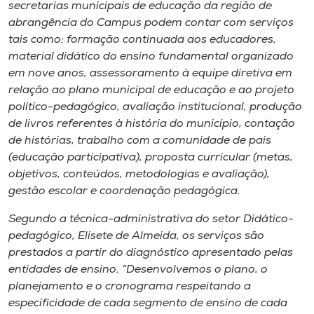
Museu
secretarias municipais de educação da região de
abrangência do Campus podem contar com serviços
tais como: formação continuada aos educadores,
Unoesc
material didático do ensino fundamental organizado
Store
em nove anos, assessoramento à equipe diretiva em
relação ao plano municipal de educação e ao projeto
político-pedagógico, avaliação institucional, produção
de livros referentes à história do município, contação
Selecione
de histórias, trabalho com a comunidade de pais
o idioma
(educação participativa), proposta curricular (metas,
objetivos, conteúdos, metodologias e avaliação),
gestão escolar e coordenação pedagógica.
A+
Segundo a técnica-administrativa do setor Didático-
A-
pedagógico, Elisete de Almeida, os serviços são
prestados a partir do diagnóstico apresentado pelas
entidades de ensino. “Desenvolvemos o plano, o
planejamento e o cronograma respeitando a
especificidade de cada segmento de ensino de cada