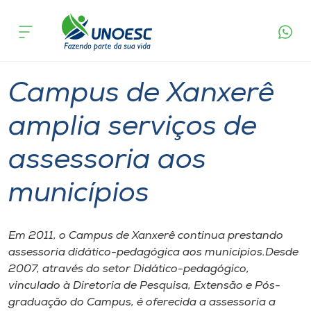
Página
O que
Campus de Xanxerê amplia serviços de
inicial
acontece
assessoria aos municípios
Cursos
Graduação
Xanxerê
Onde estamos
Campus de Xanxerê
Pesquisa
amplia serviços de
assessoria aos
Atendimento ao Estudante
municípios
Portal de Ensino
Em 2011, o Campus de Xanxerê continua prestando
A
assessoria didático-pedagógica aos municípios.Desde
Unoesc
2007, através do setor Didático-pedagógico,
vinculado à Diretoria de Pesquisa, Extensão e Pós-
Internacionalização
graduação do Campus, é oferecida a assessoria a