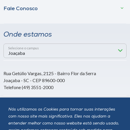
Fale Conosco
Onde estamos
Selecione o campus
Rua Getúlio Vargas, 2125 - Bairro Flor da Serra
Joaçaba - SC - CEP 89600-000
Telefone (49) 3551-2000
Siga a Unoesc
Nós utilizamos os Cookies para tornar suas interações
com nosso site mais significativa. Eles nos ajudam a
entender melhor como nosso website está sendo usado,