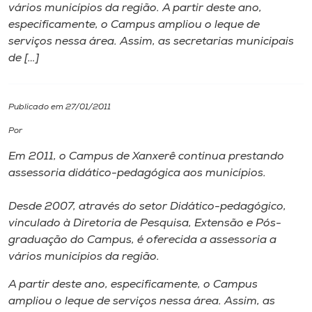
vários municípios da região. A partir deste ano,
especificamente, o Campus ampliou o leque de
I.nova
serviços nessa área. Assim, as secretarias municipais
de […]
Diplomados
Publicado em 27/01/2011
Cultura
Por
CPA
Em 2011, o Campus de Xanxerê continua prestando
assessoria didático-pedagógica aos municípios.
Biblioteca
Desde 2007, através do setor Didático-pedagógico,
vinculado à Diretoria de Pesquisa, Extensão e Pós-
Editora
graduação do Campus, é oferecida a assessoria a
vários municípios da região.
Rádio
A partir deste ano, especificamente, o Campus
ampliou o leque de serviços nessa área. Assim, as