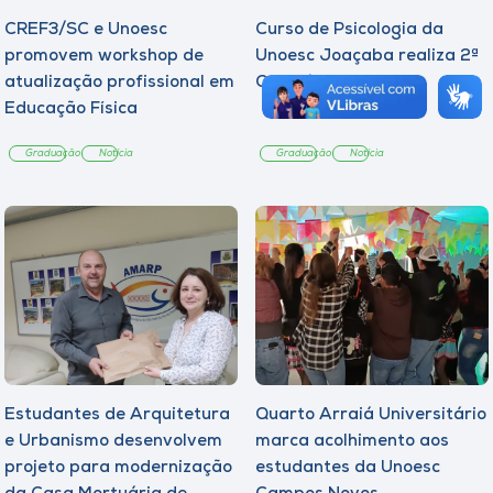
CREF3/SC e Unoesc
Curso de Psicologia da
promovem workshop de
Unoesc Joaçaba realiza 2ª
atualização profissional em
Cerimônia do Botton
Educação Física
Graduação
Notícia
Graduação
Notícia
Estudantes de Arquitetura
Quarto Arraiá Universitário
e Urbanismo desenvolvem
marca acolhimento aos
projeto para modernização
estudantes da Unoesc