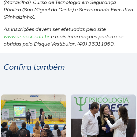
Museu
(Maravilha), Curso de Tecnologia em Segurança
Pública (São Miguel do Oeste) e Secretariado Executivo
(Pinhalzinho).
Unoesc
Store
As inscrições devem ser efetuadas pelo site
www.unoesc.edu.br
e mais informações podem ser
obtidas pelo Disque Vestibular: (49) 3631 1050.
Selecione
o idioma
Confira também
A+
A-