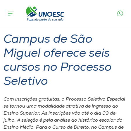
Página
O que
Campus de São Miguel oferece seis cursos
inicial
acontece
no Processo Seletivo
Cursos
Graduação
São Miguel do Oeste
Onde estamos
Campus de São
Pesquisa
Miguel oferece seis
cursos no Processo
Atendimento ao Estudante
Seletivo
Portal de Ensino
Com inscrições gratuitas, o Processo Seletivo Especial
A
se tornou uma modalidade atrativa de ingresso ao
Unoesc
Ensino Superior. As inscrições vão até o dia 03 de
julho. A seleção é pela análise do histórico escolar do
Internacionalização
Ensino Médio. Para o Curso de Direito, no Campus de