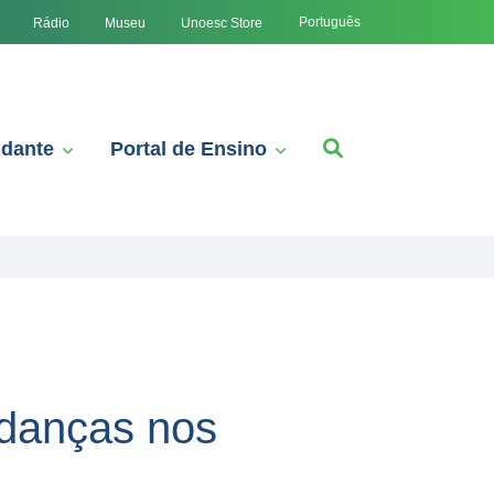
Português
Rádio
Museu
Unoesc Store
udante
Portal de Ensino
danças nos