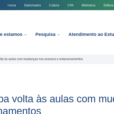
I.nova
Diplomados
Cultura
CPA
Biblioteca
Editora
e estamos
Pesquisa
Atendimento ao Est
ta às aulas com mudanças nos acessos e estacionamentos
a volta às aulas com mu
onamentos