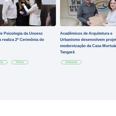
e Psicologia da Unoesc
Acadêmicos de Arquitetura e
 realiza 2ª Cerimônia do
Urbanismo desenvolvem projet
modernização da Casa Mortuár
Tangará
ção
Notícia
Graduação