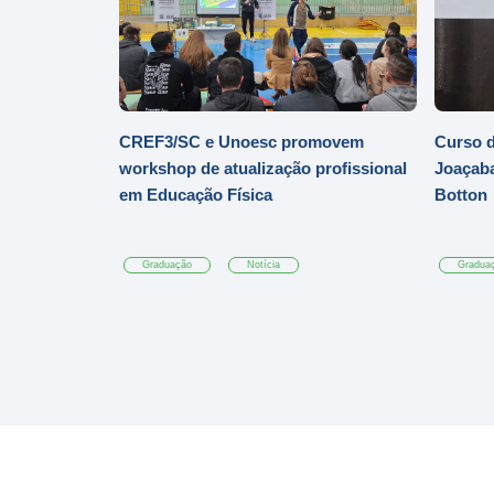
CREF3/SC e Unoesc promovem
Curso d
workshop de atualização profissional
Joaçaba
em Educação Física
Botton
Graduação
Notícia
Gradua