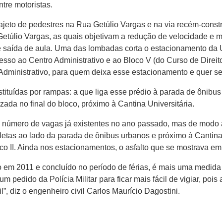
tre motoristas.
jeto de pedestres na Rua Getúlio Vargas e na via recém-constr
 Getúlio Vargas, as quais objetivam a redução de velocidade e
 e saída de aula. Uma das lombadas corta o estacionamento da 
esso ao Centro Administrativo e ao Bloco V (do Curso de Direito
inistrativo, para quem deixa esse estacionamento e quer se dirig
tituídas por rampas: a que liga esse prédio à parada de ônibus
izada no final do bloco, próximo à Cantina Universitária.
número de vagas já existentes no ano passado, mas de modo a f
letas ao lado da parada de ônibus urbanos e próximo à Cantina
 II. Ainda nos estacionamentos, o asfalto que se mostrava em v
 em 2011 e concluído no período de férias, é mais uma medida
um pedido da Polícia Militar para ficar mais fácil de vigiar, pois 
”, diz o engenheiro civil Carlos Maurício Dagostini.