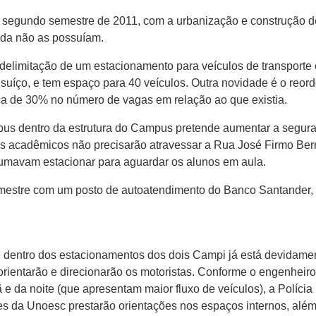
o segundo semestre de 2011, com a urbanização e construção d
nda não as possuíam.
 delimitação de um estacionamento para veículos de transporte c
suíço, e tem espaço para 40 veículos. Outra novidade é o reo
 de 30% no número de vagas em relação ao que existia.
bus dentro da estrutura do Campus pretende aumentar a segura
s acadêmicos não precisarão atravessar a Rua José Firmo Bern
umavam estacionar para aguardar os alunos em aula.
emestre com um posto de autoatendimento do Banco Santander, 
e dentro dos estacionamentos dos dois Campi já está devidamen
rientarão e direcionarão os motoristas. Conforme o engenheiro 
a noite (que apresentam maior fluxo de veículos), a Polícia Mi
s da Unoesc prestarão orientações nos espaços internos, além