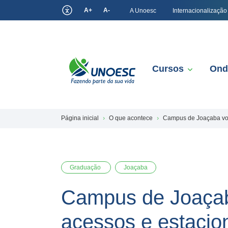
A+
A-
A Unoesc
Internacionalização
Cursos
Ond
Página inicial
O que acontece
Campus de Joaçaba vol
Graduação
Joaçaba
Campus de Joaçab
acessos e estaci