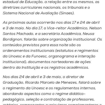
Museu
estadual de Educação, a relação entre os mesmos, as
diretrizes curriculares nacionais, os tribunais e o
Sistema Nacional de Avaliação (Sinaes).
Unoesc
Store
As próximas aulas ocorrerão nos dias 17 e 24 de abril
e 3 de maio. No dia 17, o Vice-reitor Acadêmico, Nelson
Santos Machado, e a secretária Acadêmica, Neusa
Bordignon, falarão sobre organização institucional. Os
Selecione
conteúdos previstos para essa noite são os
o idioma
ordenamentos institucionais (estatutos e regimentos
da Unoesc e da Funoesc, organograma e interação
institucional), documentos norteadores de ações
dentro da Instituição e os registros acadêmicos.
A+
A-
Nos dias 24 de abril e 3 de maio, o diretor de
Graduação, Ricardo Marcelo de Menezes, falará sobre
o regimento da Unoesc e os regulamentos internos,
abordando aspectos como o regime didático-
pedagógico, seleção e contratação de professores,