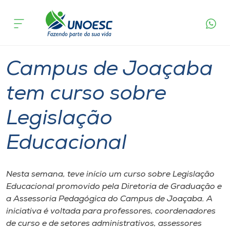
Página
O que
Campus de Joaçaba tem curso sobre
inicial
acontece
Legislação Educacional
Cursos
Graduação
Joaçaba
Onde estamos
Campus de Joaçaba
Pesquisa
tem curso sobre
Legislação
Atendimento ao Estudante
Educacional
Portal de Ensino
Nesta semana, teve início um curso sobre Legislação
A
Educacional promovido pela Diretoria de Graduação e
Unoesc
a Assessoria Pedagógica do Campus de Joaçaba. A
iniciativa é voltada para professores, coordenadores
Internacionalização
de curso e de setores administrativos, assessores