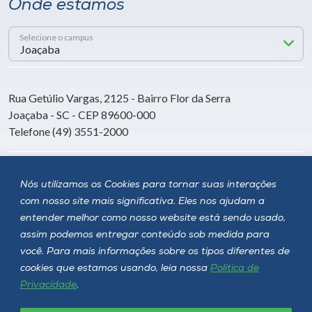
Onde estamos
Selecione o campus
Rua Getúlio Vargas, 2125 - Bairro Flor da Serra
Joaçaba - SC - CEP 89600-000
Telefone (49) 3551-2000
Siga a Unoesc
Nós utilizamos os Cookies para tornar suas interações
com nosso site mais significativa. Eles nos ajudam a
entender melhor como nosso website está sendo usado,
assim podemos entregar conteúdo sob medida para
você. Para mais informações sobre os tipos diferentes de
cookies que estamos usando, leia nossa
Política de
Privacidade
.