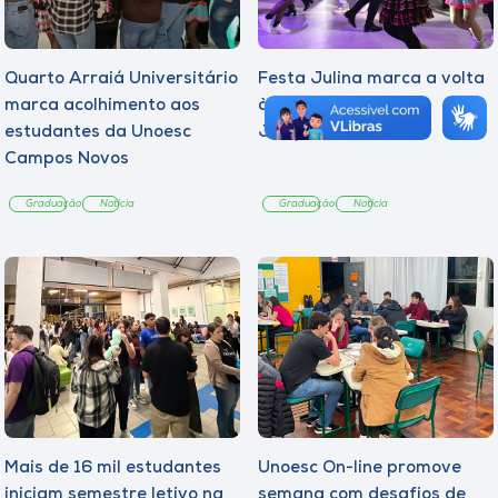
Quarto Arraiá Universitário
Festa Julina marca a volta
marca acolhimento aos
às aulas na Unoesc
estudantes da Unoesc
Joaçaba
Campos Novos
Graduação
Notícia
Graduação
Notícia
Mais de 16 mil estudantes
Unoesc On-line promove
iniciam semestre letivo na
semana com desafios de