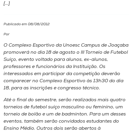
[…]
I.nova
Publicado em 08/08/2012
Diplomados
Por
O Complexo Esportivo da Unoesc Campus de Joaçaba
Cultura
promoverá no dia 18 de agosto o III Torneio de Futebol
Suíço, evento voltado para alunos, ex-alunos,
CPA
professores e funcionários da Instituição. Os
interessados em participar da competição deverão
comparecer no Complexo Esportivo às 13h30 do dia
Biblioteca
18, para as inscrições e congresso técnico.
Até o final do semestre, serão realizados mais quatro
Editora
torneios de futebol suíço masculino ou feminino, um
torneio de bolão e um de badminton. Para um desses
Rádio
eventos, também serão convidados estudantes do
Ensino Médio. Outros dois serão abertos à