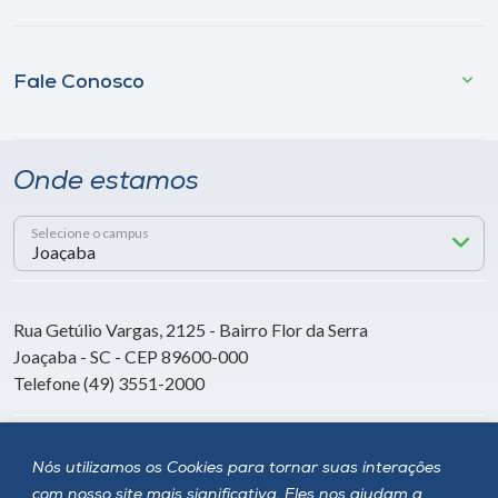
Fale Conosco
Onde estamos
Selecione o campus
Rua Getúlio Vargas, 2125 - Bairro Flor da Serra
Joaçaba - SC - CEP 89600-000
Telefone (49) 3551-2000
Siga a Unoesc
Nós utilizamos os Cookies para tornar suas interações
com nosso site mais significativa. Eles nos ajudam a