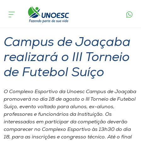
Página
O que
Campus de Joaçaba realizará o III Torneio
inicial
acontece
de Futebol Suíço
Cursos
Graduação
Joaçaba
Onde estamos
Campus de Joaçaba
Pesquisa
realizará o III Torneio
de Futebol Suíço
Atendimento ao Estudante
Portal de Ensino
O Complexo Esportivo da Unoesc Campus de Joaçaba
promoverá no dia 18 de agosto o III Torneio de Futebol
Suíço, evento voltado para alunos, ex-alunos,
A
professores e funcionários da Instituição. Os
Unoesc
interessados em participar da competição deverão
comparecer no Complexo Esportivo às 13h30 do dia
Internacionalização
18, para as inscrições e congresso técnico. Até o final