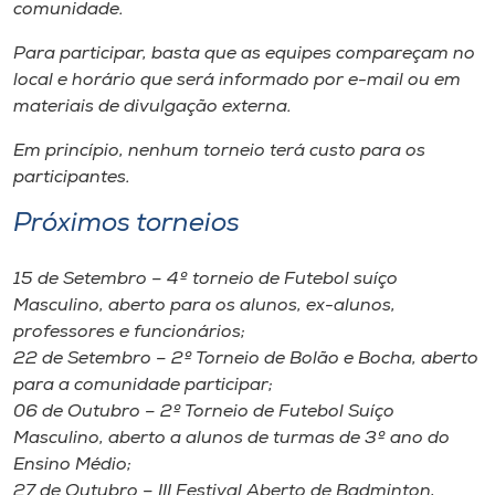
Museu
comunidade.
Para participar, basta que as equipes compareçam no
Unoesc
local e horário que será informado por e-mail ou em
Store
materiais de divulgação externa.
Em princípio, nenhum torneio terá custo para os
participantes.
Selecione
Próximos torneios
o idioma
15 de Setembro – 4º torneio de Futebol suíço
Masculino, aberto para os alunos, ex-alunos,
A+
professores e funcionários;
A-
22 de Setembro – 2º Torneio de Bolão e Bocha, aberto
para a comunidade participar;
06 de Outubro – 2º Torneio de Futebol Suíço
Masculino, aberto a alunos de turmas de 3º ano do
Ensino Médio;
27 de Outubro – III Festival Aberto de Badminton,